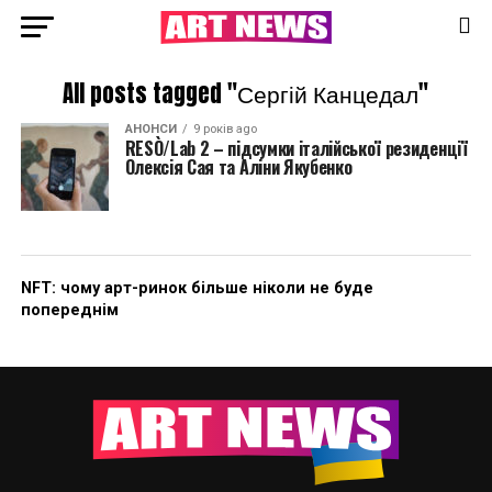
All posts tagged "Сергій Канцедал"
АНОНСИ
9 років ago
RESÒ/Lab 2 – підсумки італійської резиденції
Олексія Сая та Аліни Якубенко
NFT: чому арт-ринок більше ніколи не буде
попереднім