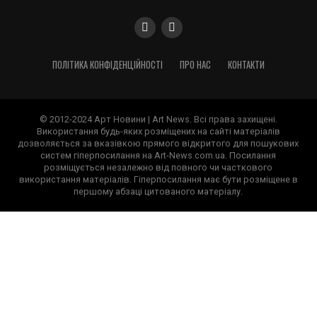
ПОЛІТИКА КОНФІДЕНЦІЙНОСТІ
ПРО НАС
КОНТАКТИ
© 2012-2024 Арт Новини | Art News. Всі права захищені.
Використання будь-яких розміщених на сайті матеріалів
дозволяється за вказівкою прямого відкритого для пошукових
систем гіперпосилання на Art-News.com.ua. Посилання
розміщується незалежно від повного чи часткового
використання матеріалів. Гіперпосилання має бути розміщене в
першому абзаці цитованого матеріалу.