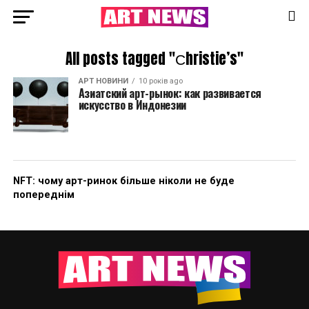
All posts tagged "Сhristie’s"
АРТ НОВИНИ
10 років ago
Азиатский арт-рынок: как развивается
искусство в Индонезии
NFT: чому арт-ринок більше ніколи не буде
попереднім