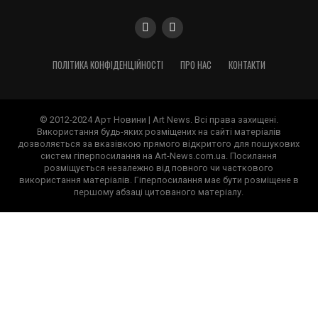
ПОЛІТИКА КОНФІДЕНЦІЙНОСТІ
ПРО НАС
КОНТАКТИ
© 2012-2024 Арт Новини | Art News. Всі права захищені.
Використання будь-яких розміщених на сайті матеріалів
дозволяється за вказівкою прямого відкритого для пошукових
систем гіперпосилання на Art-News.com.ua. Посилання
розміщується незалежно від повного чи часткового
використання матеріалів. Гіперпосилання має бути розміщене в
першому абзаці цитованого матеріалу.