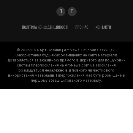
ПОЛІТИКА КОНФІДЕНЦІЙНОСТІ
ПРО НАС
КОНТАКТИ
© 2012-2024 Арт Новини | Art News. Всі права захищені.
Використання будь-яких розміщених на сайті матеріалів
дозволяється за вказівкою прямого відкритого для пошукових
систем гіперпосилання на Art-News.com.ua. Посилання
розміщується незалежно від повного чи часткового
використання матеріалів. Гіперпосилання має бути розміщене в
першому абзаці цитованого матеріалу.