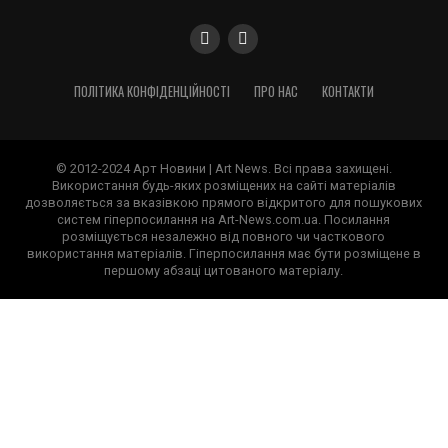
ПОЛІТИКА КОНФІДЕНЦІЙНОСТІ
ПРО НАС
КОНТАКТИ
© 2012-2024 Арт Новини | Art News. Всі права захищені.
Використання будь-яких розміщених на сайті матеріалів
дозволяється за вказівкою прямого відкритого для пошукових
систем гіперпосилання на Art-News.com.ua. Посилання
розміщується незалежно від повного чи часткового
використання матеріалів. Гіперпосилання має бути розміщене в
першому абзаці цитованого матеріалу.