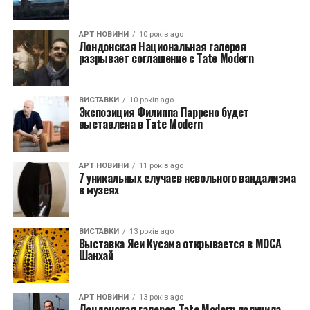
АРТ НОВИНИ
10 років ago
Лондонская Национальная галерея
разрывает соглашение с Tate Modern
ВИСТАВКИ
10 років ago
Экспозиция Филиппа Паррено будет
выставлена в Tate Modern
АРТ НОВИНИ
11 років ago
7 уникальных случаев невольного вандализма
в музеях
ВИСТАВКИ
13 років ago
Выставка Яеи Кусама открывается в MОCA
Шанхай
АРТ НОВИНИ
13 років ago
Лондонская галерея Tate Modern получила