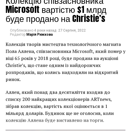
Колекцію співзасновника
Magnum, которое знаменитый французский
Microsoft вартістю $1 млрд
фотограф основал с Робертом Капом и другими.
Агентство, которому в этом году исполняется 70
буде продано на Christie’s
лет, направлено на использование фотографий для
служения человечеству.
Опубліковано
4 роки назад
27 Серпня, 2022
Редактор
Марія Рижкова
2. «Современное искусство» в аукционном доме
Колекція творів мистецтва технологічного магната
Swann Galleries, Нью-Йорк
Пола Аллена, співзасновника Microsoft, який помер у
віці 65 років у 2018 році, буде продана на аукціоні
Christie’s, що стане одним із найдорожчих
розпродажів, що колись надходили на відкритий
ринок.
Аллен, який понад два десятиліття входив до
списку 200 найкращих колекціонерів ARTnews,
зібрав колекцію, вартість якої оцінюється в 1
мільярд доларів. Будинок ще не оголосив, коли
колекцію Аллена буде виставлено на торги.