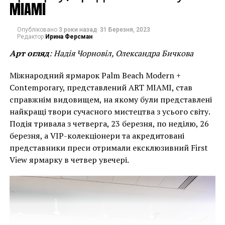
MIAMI
Лучано Бенеттон очень надеется на то, что этот
проект сможет показать культурные различия
Опубліковано
3 роки назад
31 Березня, 2023
между художниками, а также обратит внимание
Редактор
Ирина Ферсман
ценителей прекрасного на менее известные
Арт огляд
: Надія Чорновіл, Олександра Бичкова
таланты.
Міжнародний ярмарок Palm Beach Modern +
Contemporary, представлений ART MIAMI, став
справжнім видовищем, на якому були представлені
найкращі твори сучасного мистецтва з усього світу.
Подія тривала з четверга, 23 березня, по неділю, 26
березня, а VIP-колекціонери та акредитовані
представники преси отримали ексклюзивний First
View ярмарку в четвер увечері.