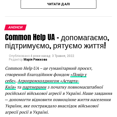
Движение «Лимфы» начнется с Грузии
ЧИТАТИ ДАЛІ
ПОПЕРЕДНЯ СТАТТЯ
Фото надано прес-службою Bouquet Kyiv Stage
У Луцьку вперше відбудеться фестиваль
З
28 вересня до 1 жовтня
в Оксфорді відбудуться 7
урбаністичного мистецтва “ПоліхромА”
концертів класичної музики, святкування 85-річчя
АНОНСИ
композитора Валентина Сильвестрова, фотовиставка
Common Help UA – допомагаємо,
«Війна», кінопокази, музичні перформанси,
підтримуємо, рятуємо життя!
дискусії.
Ініціатива
Ukrainian Culture Weeks 2022
була
Опубліковано
4 роки назад
3 Травня, 2022
Редактор
Марія Рижкова
започаткована навесні 2022
Cherwell College
Oxford, Oxford University Ukrainian Society
та
Common Help UA – це гуманітарний проєкт,
культурним центром
«Дом Майстер Клас»
у
створений благодійним фондом
«Повір у
підтримку України та українського культурного
себе»
,
Агропромхолдингом «Астарта-
надбання.
Київ»
та
партнерами
з початку повномасштабної
російської військової агресії в Україні. Наше завдання
Перший сезон Ukraine Culture Weeks стане знаковим,
─ допомогти відновити повноцінне життя населення
оскільки відкриє його український
України, яке постраждало внаслідок військової
фестиваль
Bouquet Kyiv Stage
у партнерстві з
British
агресії росії в Україні.
Council, Українським інститутом та UA / UK