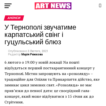
АНОНСИ
У Тернополі звучатиме
карпатський свінг і
гуцульський блюз
Опубліковано
3 Лютого, 2021
Редактор
Марія Рижкова
6 лютого о 19:00 у новій локації Na пошті
відбудеться перший посткарантинний концерт у
Тернополі. Містян запрошують на «розколяду» –
традиційне для Опілля та Прикарпаття дійство, яке
замикає цикл зимових свят. «Розколяда» не має
прив’язки до певної дати: це своєрідний гала-
концерт, який може відбуватися з 15 січня аж до
Стрітення.