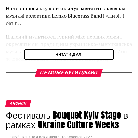
На тернопільську «розколяду» завітають львівські
музичні колективи Lemko Bluegrass Band і «Пиріг і
батіг».
Шалений мультикультурний мікс перших можна
окреслити як “традиційна українсько-американська
музика”, заграна сучасно, живо і неординарно. Або
ЧИТАТИ ДАЛІ
ж, двома словами – лемківський блюґрасс,
карпатський свінг чи гуцульський блюз.
ЦЕ МОЖЕ БУТИ ЦІКАВО
АНОНСИ
Фестиваль Bouquet Kyiv Stage в
рамках Ukraine Culture Weeks
Опубліковано
4 роки назад
13 Вересня, 2022