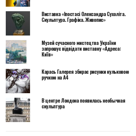
зон міста Києва так, щоб доступ до неї
безперешкодно мали всі мешканці та гості міста.
Виставка «Іпостасі Олександра Сухоліта.
Скульптура. Графіка. Живопис»
Музей сучасного мистецтва України
запрошує відвідати виставку «Адреса:
Київ»
Карась Галерея збирає рисунки кульковою
ручкою на А4
В центре Лондона появилась необычная
скульптура
Валерій Коршунов