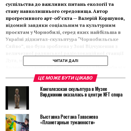
суспільства до важливих питань екології та
стану навколишнього середовища. Автор
прогресивного арт-об’єкта — Валерій Коршунов,
відомий завдяки соціальним та культурним
проєктам у Чорнобилі, серед яких найбільша в
Україні діджитал-скульптура “Чорнобильське
Сяйво”, що була зроблена у Зоні Відчуження з
величезної радянської радіолокаційної станції
Дуга, мурал на будівлі ЧАЕС, створення
ЧИТАТИ ДАЛІ
Волонтерського штабу на пожежах у Чорнобилі у
квітні 2020 ті інші.
ЦЕ МОЖЕ БУТИ ЦІКАВО
Завдяки інтерактивному сяйву, скульптура та її
Конголезская скульптура в Музее
оточення будуть змінюватися в залежності від рівня
Вирджинии оказалась в центре NFT спора
якості повітря у Києві, кількості опадів, пори року,
календарної дати та, навіть, від фази місяця, що
пов’язано із рівнем припливів по всьому світу.
Выставка Ростана Тавасиева
«Планетарные туманности»
«Київський Кит» буде встановлено в одній з зелених