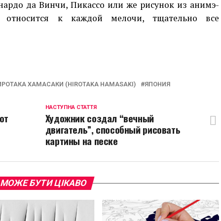
нардо да Винчи, Пикассо или же рисунок из анимэ-
о относится к каждой мелочи, тщательно все
p
egram
opy
ink
ИРОТАКА ХАМАСАКИ (HIROTAKA HAMASAKI)
ЯПОНИЯ
НАСТУПНА СТАТТЯ
от
Художник создал “вечный
двигатель”, способный рисовать
картины на песке
 МОЖЕ БУТИ ЦІКАВО