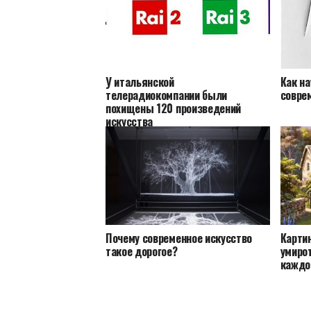
У итальянской
Как на
телерадиокомпании были
совре
похищены 120 произведений
искусства
Почему современное искусство
Карти
такое дорогое?
умиро
каждо