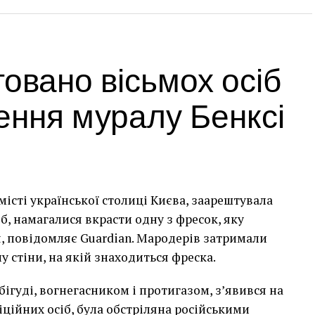
товано вісьмох осіб
ення муралу Бенксі
місті української столиці Києва, заарештувала
сіб, намагалися вкрасти одну з фресок, яку
, повідомляє Guardian. Мародерів затримали
у стіни, на якій знаходиться фреска.
бігуді, вогнегасником і протигазом, з’явився на
фіційних осіб, була обстріляна російськими