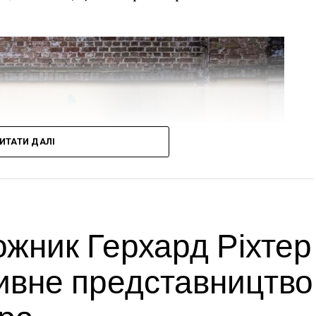
ИТАТИ ДАЛІ
жник Герхард Ріхтер
ивне представництво
ера