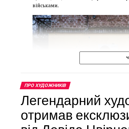
військами.
Ч
ПРО ХУДОЖНИКІВ
Легендарний худо
отримав ексклюз
від Девіда Цвірн