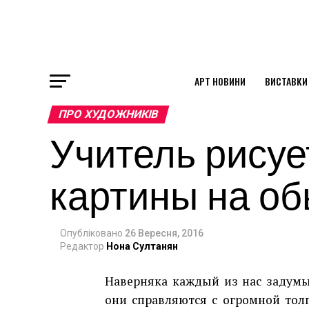
АРТ НОВИНИ
ВИСТАВКИ
ok
ПРО ХУДОЖНИКІВ
Учитель рисуе
st
картины на о
pp
Опубліковано
26 Вересня, 2016
am
Редактор
Нона Султанян
Наверняка каждый из нас задумыв
они справляются с огромной тол