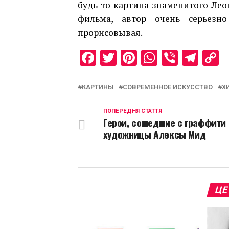
будь то картина знаменитого Лео
фильма, автор очень серьезн
прорисовывая.
Facebook
Twitter
Pinterest
WhatsAp
Viber
Tel
C
L
КАРТИНЫ
СОВРЕМЕННОЕ ИСКУССТВО
Х
ПОПЕРЕДНЯ СТАТТЯ
Герои, сошедшие с граффити 
художницы Алексы Мид
ЦЕ