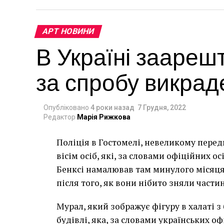
АРТ НОВИНИ
В Україні заареш
за спробу викрад
Опубліковано
4 роки назад
7 Грудня, 2022
Редактор
Марія Рижкова
Поліція в Гостомелі, невеликому перед
вісім осіб, які, за словами офіційних о
Бенксі намалював там минулого місяця
після того, як вони нібито зняли частин
Мурал, який зображує фігуру в халаті з 
будівлі, яка, за словами українських о