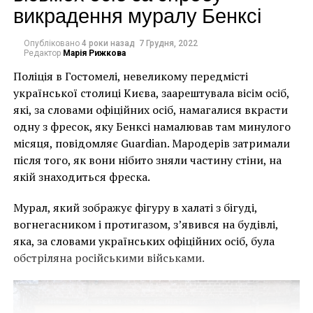
викрадення муралу Бенксі
Будущая “мадам Пикассо” с детства бредила
балетом. Отец девушки, полковник по профессии, не
Опубліковано
4 роки назад
7 Грудня, 2022
одобрял все эти танцы, однако мама всячески
Редактор
Марія Рижкова
поддерживала дочь. Поэтому, когда они переехали
Поліція в Гостомелі, невеликому передмісті
из Нежина в Киев, она стала тайно водить Ольгу в
української столиці Києва, заарештувала вісім осіб,
местную балетную школу. К счастью, девочка могла
які, за словами офіційних осіб, намагалися вкрасти
похвастаться довольно неплохими природными
одну з фресок, яку Бенксі намалював там минулого
данными. Они, а также настойчивость и
місяця, повідомляє Guardian. Мародерів затримали
самодисциплина помогли украинке достичь
після того, як вони нібито зняли частину стіни, на
прекрасных результатов.
якій знаходиться фреска.
Спустя пару лет судьба забросит Ольгу Хохлову во
Мурал, який зображує фігуру в халаті з бігуді,
Францию. Здесь талантливую танцовщицу
вогнегасником і протигазом, з’явився на будівлі,
практически сразу приняли в знаменитую труппу
яка, за словами українських офіційних осіб, була
Сергея Дягилева. Кстати, именно благодаря
обстріляна російськими військами.
Дягилеву Пабло и Ольга встретились впервые.
Девушка понравилась художнику-ловеласу с
первого взгляда, однако Пикассо не смог