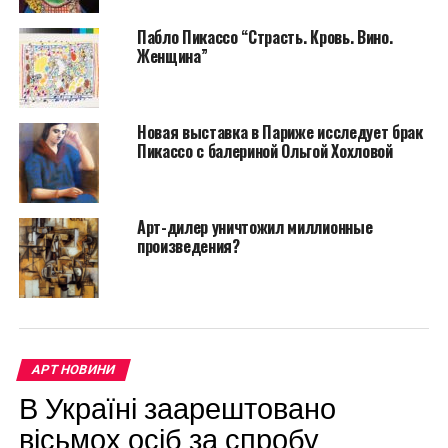
Пабло Пикассо “Страсть. Кровь. Вино.
Женщина”
Новая выставка в Париже исследует брак
Пикассо с балериной Ольгой Хохловой
Пабло Пикассо и Ольга Хохлова
Арт-дилер уничтожил миллионные
Читайте также:
Вазу студентки приняли за
произведения?
работу Пикассо
Естественно, в художника были влюблены многие
парижанки, но в жены Пикассо взял именно
скромную девушку из Нежина. Он очень сильно
АРТ НОВИНИ
любил Ольгу, поэтому изображал ее на десятках
В Україні заарештовано
своих картин. История их любви будто специально
написана судьбой для будущих фильмов.
вісьмох осіб за спробу