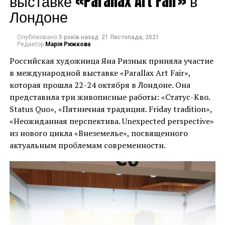
выставке «Parallax Art Fair» в
намагалася вкрасти
“Я знаю Девіда з
Лондоне
мурал Бенксі. Вони
дитинства, оскільки
вирізали роботу зі
Опубліковано
5 років назад
21 Листопада, 2021
вже в 1960-х роках
Редактор
Марія Рижкова
стіни зруйнованого
тісно співпрацював з
Российская художница Яна Ризнык приняла участие
росіянами будинку”, –
в международной выставке «Parallax Art Fair»,
його батьком,
повідомив губернатор
которая прошла 22-24 октября в Лондоне. Она
Рудольфом
представила три живописные работы: «Статус-Кво.
Києва Олексій Кулеба у
Цвірнером, – сказав
Status Quo», «Пятничная традиция. Friday tradition»,
своєму дописі в
«Неожиданная перспектива. Unexpected perspective»
Ріхтер у своїй заяві. “Я
Telegram, як
из нового цикла «Внеземелье», посвященного
відчуваю, що це є
актуальным проблемам современности.
повідомляють
прекрасною
численні ЗМІ.
спадкоємністю
поколінь”.
“Кілька людей
затримано на місці”, –