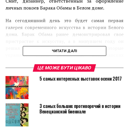
Смит, дизайнер, ответственный за оформление
личных покоев Барака Обамы в Белом доме.
На сегодняшний день это будет самая первая
галерея современного искусства в истории Белого
дома. Барак Обама ранее демонстрировал свое
пристрастие к искусству, а в минувшем году он
решил пополнить коллекцию картин, которые
ЧИТАТИ ДАЛІ
украшают стены резиденций американских
президентов, полотнами всевозможных
ЦЕ МОЖЕ БУТИ ЦІКАВО
направлений, начиная с Эда Руши и заканчивая
Ричардом Дибенкорном. На данный момент в
5 самых интересных выставок осени 2017
здании Белого дома находятся картины таких
художников как Джаспер Джонс, Роберт
Раушенберг, Луиза Невельсон, Гленн Лигон.
3 самых больших противоречий в истории
Венецианской биеннале