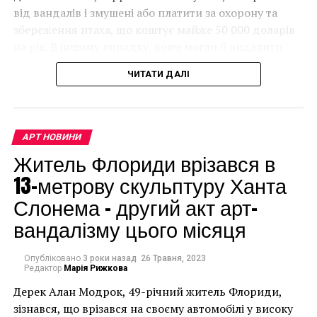
від вандалів і змушені або платити за охорону та
збереження птаха, що коштує майже 50 000 доларів
на рік. В іншому випадку, вони могли б видалити
мурал, що може коштувати до чверті мільйона
ЧИТАТИ ДАЛІ
доларів.
АРТ НОВИНИ
Житель Флориди врізався в
13-метрову скульптуру Ханта
Слонема – другий акт арт-
вандалізму цього місяця
Опубліковано
3 роки назад
26 Травня, 2023
Редактор
Марія Рижкова
Дерек Алан Модрок, 49-річний житель Флориди,
Чоловік позує під макетом чайки, яка ось-ось
зізнався, що врізався на своєму автомобілі у високу