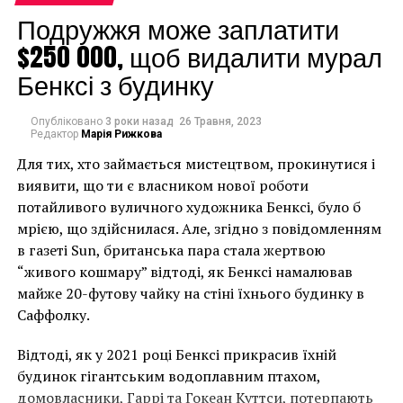
Альма ТОмас, Sky Light, (1973)
Подружжя може заплатити
$250 000, щоб видалити мурал
Бенксі з будинку
Опубліковано
3 роки назад
26 Травня, 2023
Редактор
Марія Рижкова
Для тих, хто займається мистецтвом, прокинутися і
виявити, що ти є власником нової роботи
потайливого вуличного художника Бенксі, було б
мрією, що здійснилася. Але, згідно з повідомленням
в газеті Sun, британська пара стала жертвою
“живого кошмару” відтоді, як Бенксі намалював
майже 20-футову чайку на стіні їхнього будинку в
Саффолку.
Эд Руша, I Think I’ll …,(1983)
Відтоді, як у 2021 році Бенксі прикрасив їхній
будинок гігантським водоплавним птахом,
домовласники, Гаррі та Гокеан Куттси, потерпають