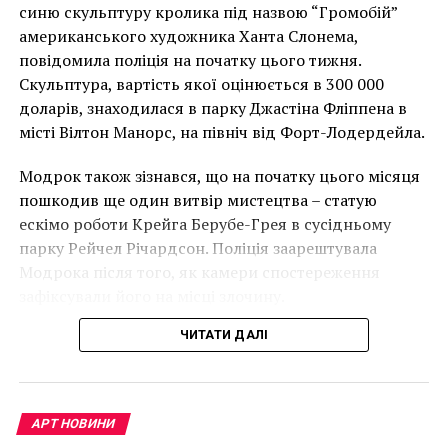
Ричард Деберкорн, Berekeley, No. 52 (1955)
накинеться на упаковку чіпсів – сюжет графіті, що
синю скульптуру кролика під назвою “Громобій”
має ознаки вуличного художника Бенксі, на стіні в
американського художника Ханта Слонема,
Лоустофті на східному узбережжі Англії 8 серпня 2021
повідомила поліція на початку цього тижня.
року. (Фото Джастіна Талліса / AFP)
Скульптура, вартість якої оцінюється в 300 000
В інтерв’ю “Таймс” пан Куттс сказав:
доларів, знаходилася в парку Джастіна Фліппена в
місті Вілтон Манорс, на північ від Форт-Лодердейла.
“Спочатку це було
Модрок також зізнався, що на початку цього місяця
неймовірно, але з
пошкодив ще один витвір мистецтва – статую
розвитком подій це
ескімо роботи Крейга Берубе-Грея в сусідньому
парку Рейчел Річардсон. Поліція заарештувала
стало надзвичайно
Модрока після того, як камери спостереження
напруженим. Я не
зафіксували його на місці злочину.
впевнений, що Бенксі
ЧИТАТИ ДАЛІ
усвідомлює
непередбачувані
наслідки для власників
АРТ НОВИНИ