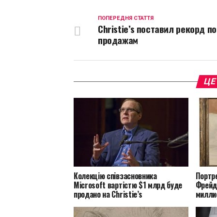
ПОПЕРЕДНЯ СТАТТЯ
Christie’s поставил рекорд по
продажам
ЦЕ
Колекцію співзасновника
Портр
Microsoft вартістю $1 млрд буде
Фрейд
продано на Christie’s
милли