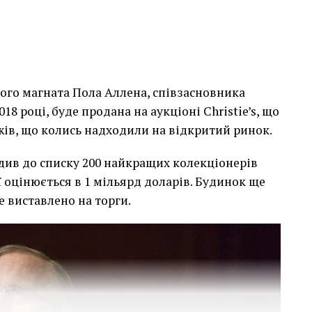
ого магната Пола Аллена, співзасновника
2018 році, буде продана на аукціоні Christie’s, що
ів, що колись надходили на відкритий ринок.
див до списку 200 найкращих колекціонерів
ї оцінюється в 1 мільярд доларів. Будинок ще
е виставлено на торги.