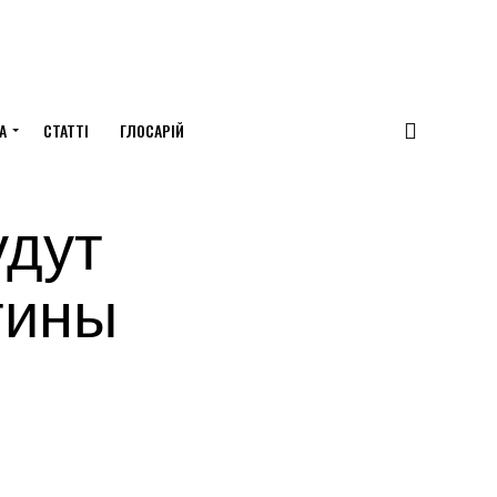
А
СТАТТІ
ГЛОСАРІЙ
удут
тины