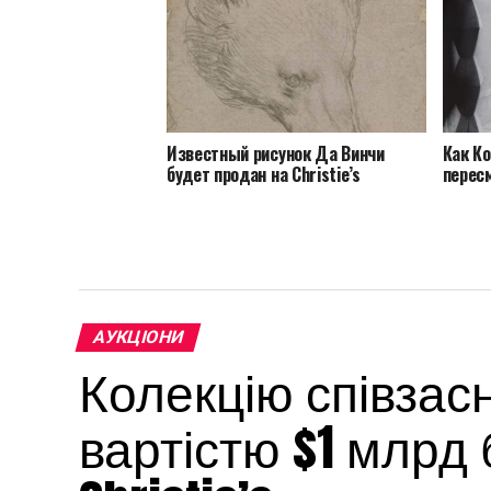
Известный рисунок Да Винчи
Как К
будет продан на Christie’s
перес
АУКЦІОНИ
Колекцію співзасн
вартістю $1 млрд