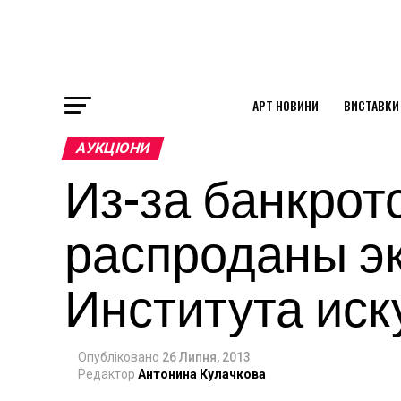
АРТ НОВИНИ
ВИСТАВКИ
ok
АУКЦІОНИ
Из-за банкрот
st
распроданы э
pp
Института иск
am
Опубліковано
26 Липня, 2013
Редактор
Антонина Кулачкова