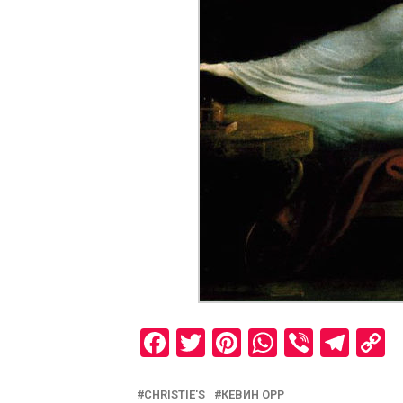
Facebook
Twitter
Pinterest
WhatsAp
Viber
Tel
C
L
CHRISTIE'S
КЕВИН ОРР