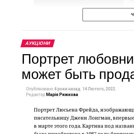
Ч
АУКЦІОНИ
Портрет любовни
может быть прод
Опубліковано
4 роки назад
14 Лютого, 2022
Редактор
Марія Рижкова
Портрет Люсьена Фрейда, изображающ
Christie’s продасть групу зі 150 творі
писательницу Джени Лонгман, впервые 
може стати найдорожчою колекцією твор
в марте этого года. Картина под назва
випередивши два нещодавні значущі ау
была приобретена в 1987 году британс