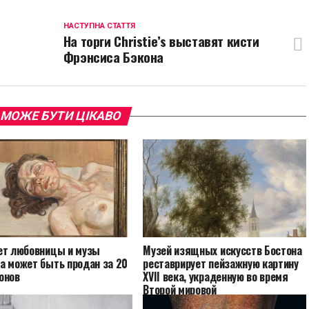
НАСТУПНА СТАТТЯ
На торги Christie’s выставят кисти
Фрэнсиса Бэкона
 МОЖЕ БУТИ ЦІКАВО
ет любовницы и музы
Музей изящных искусств Бостона
а может быть продан за 20
реставрирует пейзажную картину
онов
XVII века, украденную во время
Второй мировой