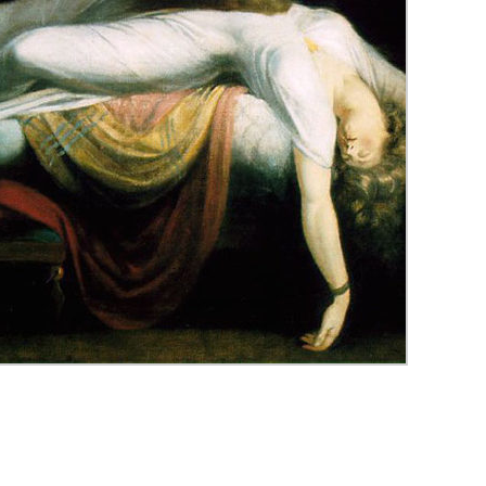
p
egram
opy
ink