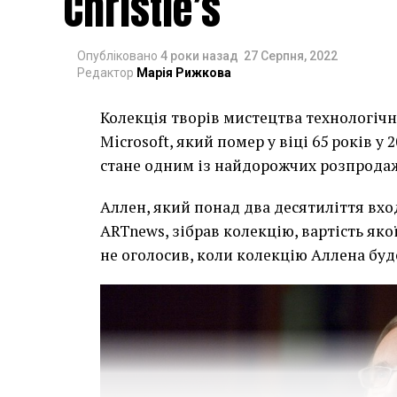
Christie’s
Опубліковано
4 роки назад
27 Серпня, 2022
Редактор
Марія Рижкова
Колекція творів мистецтва технологічн
Microsoft, який помер у віці 65 років у 
стане одним із найдорожчих розпродаж
Аллен, який понад два десятиліття вхо
ARTnews, зібрав колекцію, вартість яко
не оголосив, коли колекцію Аллена буд