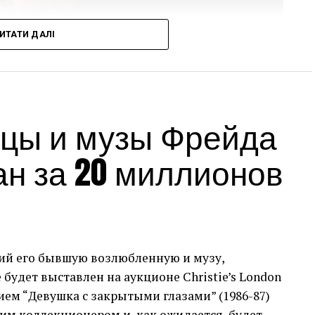
ИТАТИ ДАЛІ
цы и музы Фрейда
ан за 20 миллионов
ий его бывшую возлюбленную и музу,
в мистецтва зі спадщини Аллена. Цей продаж
будет выставлен на аукционе Christie’s London
ів мистецтва за всю історію аукціонів,
нием “Девушка с закрытыми глазами” (1986-87)
кціони з продажу одного власника.
ким коллекционером и, как ожидается, будет