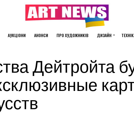
АУКЦІОНИ
АНОНСИ
ПРО ХУДОЖНИКІВ
ДИЗАЙН
ТЕХНІК
ства Дейтройта б
ксклюзивные кар
усств