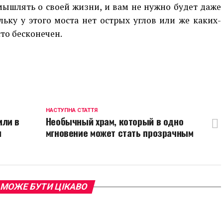
мышлять о своей жизни, и вам не нужно будет даже
льку у этого моста нет острых углов или же каких-
то бесконечен.
p
egram
opy
ink
НАСТУПНА СТАТТЯ
или в
Необычный храм, который в одно
и
мгновение может стать прозрачным
 МОЖЕ БУТИ ЦІКАВО