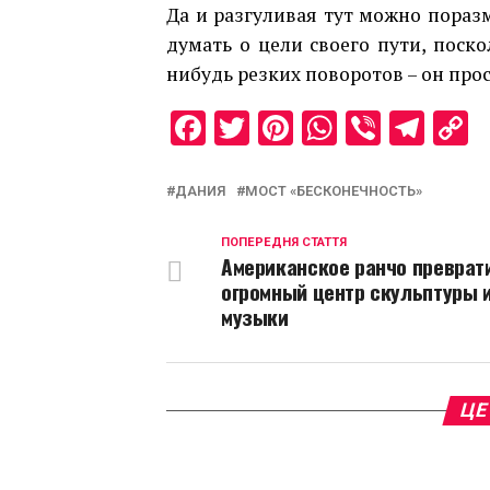
Да и разгуливая тут можно пораз
думать о цели своего пути, поско
нибудь резких поворотов – он прос
Facebook
Twitter
Pinterest
WhatsAp
Viber
Tel
C
L
ДАНИЯ
МОСТ «БЕСКОНЕЧНОСТЬ»
ПОПЕРЕДНЯ СТАТТЯ
Американское ранчо преврат
огромный центр скульптуры 
музыки
ЦЕ