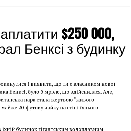
платити $250 000,
ал Бенксі з будинку
рокинутися і виявити, що ти є власником нової
а Бенксі, було б мрією, що здійснилася. Але,
британська пара стала жертвою “живого
 майже 20-футову чайку на стіні їхнього
сив їхній будинок гігантським водоплавним