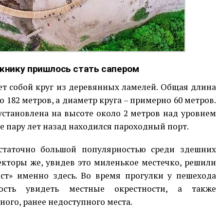
жнику пришлось стать сапером
ет собой круг из деревянных ламелей. Общая длина
 182 метров, а диаметр круга – примерно 60 метров.
установлена на высоте около 2 метров над уровнем
де пару лет назад находился пароходный порт.
остаточно большой популярностью среди здешних
екторы же, увидев это миленькое местечко, решили
ст» именно здесь. Во время прогулки у пешехода
ость увидеть местные окрестности, а также
ого, ранее недоступного места.