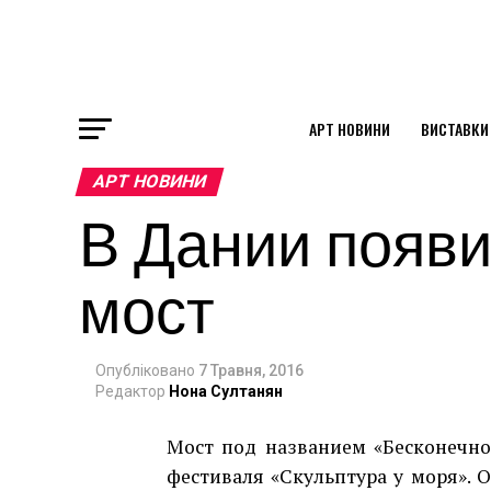
АРТ НОВИНИ
ВИСТАВКИ
ok
АРТ НОВИНИ
В Дании появ
st
мост
pp
Опубліковано
7 Травня, 2016
am
Редактор
Нона Султанян
Мост под названием «Бесконечно
фестиваля «Скульптура у моря». 