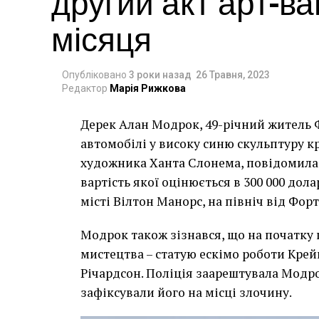
другий акт арт-в
місяця
Опубліковано
3 роки назад
26 Травня, 2023
Редактор
Марія Рижкова
Дерек Алан Модрок, 49-річний житель Ф
Чоловік позує під макетом чайки, яка ось-о
автомобілі у високу синю скульптуру 
має ознаки вуличного художника Бенксі, на с
художника Ханта Слонема, повідомила 
серпня 2021 року. (Фото Джастіна Талліса /
вартість якої оцінюється в 300 000 дол
В інтерв’ю “Таймс” пан Куттс сказав:
місті Вілтон Манорс, на північ від Фор
“Спочатку це було
Модрок також зізнався, що на початку
розвитком подій ц
мистецтва – статую ескімо роботи Крей
напруженим. Я не 
Річардсон. Поліція заарештувала Модро
зафіксували його на місці злочину.
усвідомлює непер