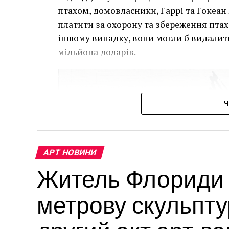
птахом, домовласники, Гаррі та Гокеан 
платити за охорону та збереження птаха
іншому випадку, вони могли б видалит
мільйона доларів.
Ч
АРТ НОВИНИ
Житель Флориди в
метрову скульпту