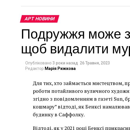
АРТ НОВИНИ
Подружжя може за
щоб видалити мур
Опубліковано
3 роки назад
26 Травня, 2023
Редактор
Марія Рижкова
Для тих, хто займається мистецтвом, п
роботи потайливого вуличного художник
згідно з повідомленням в газеті Sun, 
кошмару” відтоді, як Бенксі намалював
будинку в Саффолку.
Відтоді, як у 2021 році Бенксі прикра