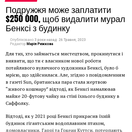
Подружжя може заплатити
$250 000, щоб видалити мурал
Бенксі з будинку
Museum of Modern and Contemporary Art in Nusantara
Опубліковано
3 роки назад
26 Травня, 2023
Редактор
Марія Рижкова
Интересно!
Директором музея станет Томас
Бергуис, бывший куратор отдела китайского
Для тих, хто займається мистецтвом, прокинутися і
искусства в Музее Гуггенхайма (Нью-Йорк). «Музей
виявити, що ти є власником нової роботи
сделает существенный вклад в культурную
потайливого вуличного художника Бенксі, було б
экологию Индонезии и расширит рамки арт-мира,
мрією, що здійснилася. Але, згідно з повідомленням
которые ранее не касались этого региона», —
в газеті Sun, британська пара стала жертвою
рассказал он.
“живого кошмару” відтоді, як Бенксі намалював
майже 20-футову чайку на стіні їхнього будинку в
Известно, что в будущем Museum of Modern and
Саффолку.
Contemporary Art in Nusantara (MACAN) также станет
площадкой для джакартских биеннале.
Відтоді, як у 2021 році Бенксі прикрасив їхній
будинок гігантським водоплавним птахом,
«Сегодня Джакарта – один из самых динамично
домовласники, Гаррі та Гокеан Куттси, потерпають