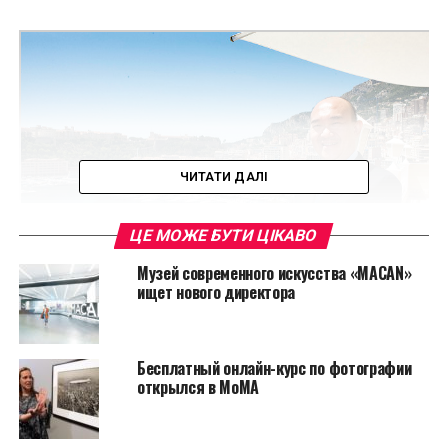
ЧИТАТИ ДАЛІ
ЦЕ МОЖЕ БУТИ ЦІКАВО
Музей современного искусства «MACAN»
ищет нового директора
Haryanto Adikoesoemo
Бесплатный онлайн-курс по фотографии
Читайте также:
Бывший заключенный
открылся в MoMA
создает шедевры из страусиных яиц
По словам Haryanto Adikoesoemo, в нем будут