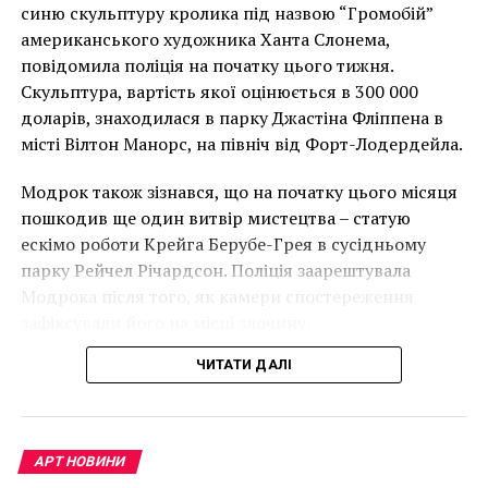
накинеться на упаковку чіпсів – сюжет графіті, що
синю скульптуру кролика під назвою “Громобій”
має ознаки вуличного художника Бенксі, на стіні в
НАСТУПНА СТАТТЯ
американського художника Ханта Слонема,
Задержали арт-дилера, который занимался
Лоустофті на східному узбережжі Англії 8 серпня 2021
повідомила поліція на початку цього тижня.
мошенничеством
року. (Фото Джастіна Талліса / AFP)
Скульптура, вартість якої оцінюється в 300 000
В інтерв’ю “Таймс” пан Куттс сказав:
ПОПЕРЕДНЯ СТАТТЯ
доларів, знаходилася в парку Джастіна Фліппена в
7 уникальных случаев невольного вандализма в
місті Вілтон Манорс, на північ від Форт-Лодердейла.
музеях
“Спочатку це було
Модрок також зізнався, що на початку цього місяця
неймовірно, але з
пошкодив ще один витвір мистецтва – статую
розвитком подій це
ескімо роботи Крейга Берубе-Грея в сусідньому
парку Рейчел Річардсон. Поліція заарештувала
стало надзвичайно
Модрока після того, як камери спостереження
напруженим. Я не
зафіксували його на місці злочину.
впевнений, що Бенксі
ЧИТАТИ ДАЛІ
усвідомлює
непередбачувані
наслідки для власників
АРТ НОВИНИ