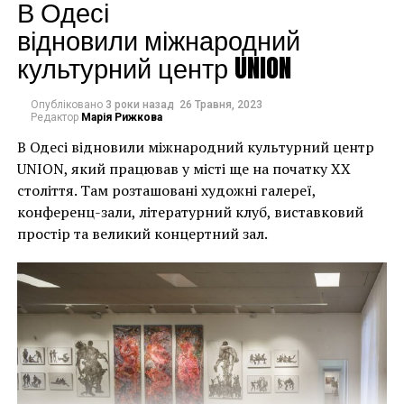
будинків. Якби ми
В Одесі
могли повернути час
відновили міжнародний
культурний центр UNION
назад, ми б це
зробили”.
Опубліковано
3 роки назад
26 Травня, 2023
Редактор
Марія Рижкова
В Одесі відновили міжнародний культурний центр
Хулігани, які намагалися зафарбувати мурал, злодії,
UNION, який працював у місті ще на початку XX
які відколювали зафарбовані фрагменти, щоб
століття. Там розташовані художні галереї,
продати їх у Facebook, тріщини в стіні та члени
конференц-зали, літературний клуб, виставковий
окружної ради – це лише деякі з неприємностей, з
простір та великий концертний зал.
якими довелося зіткнутися Куттсам. Після крадіжки
їм довелося за власний кошт найняти охоронця,
який би наглядав за муралом вночі.
Єдиний вихід, кажуть Куттси, – це зняти 22-тонну
фреску, а для цього за останній місяць довелося
“зміцнити її 12 шарами смоли, скловолокна і
п’ятьма тоннами сталі, а також використовувати 40-
Хант Слонем “Thunderbunny”, 2022