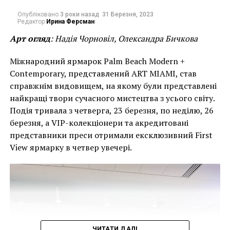
пойдет в Фонд Элизабет Тейлор по борьбе с ВИЧ и
Опубліковано
3 роки назад
31 Березня, 2023
СПИДом.
Редактор
Ирина Ферсман
Арт огляд
: Надія Чорновіл, Олександра Бичкова
«Видеть фотографии, на которых запечатлены
многие годы жизни моей матери, было просто
Міжнародний ярмарок Palm Beach Modern +
невероятно, — рассказывает сын актрисы Кристофер
Contemporary, представлений ART MIAMI, став
Уайлдинг. — Эти фото напомнили мне, как все
справжнім видовищем, на якому були представлені
уникально и особенно было вокруг нее. Часто ее
найкращі твори сучасного мистецтва з усього світу.
жизнь была похожа на волшебную атмосферу цирка,
Подія тривала з четверга, 23 березня, по неділю, 26
однако мама никогда не строила из себя
березня, а VIP-колекціонери та акредитовані
знаменитость: она всегда была верна себе и жила
представники преси отримали ексклюзивний First
лишь на своих, собственных условиях».
View ярмарку в четвер увечері.
ЧИТАТИ ДАЛІ