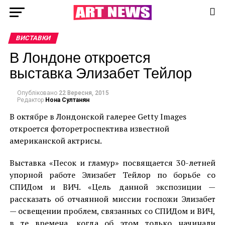
ВИСТАВКИ
В Лондоне откроется
выставка Элизабет Тейлор
Опубліковано
22 Вересня, 2015
Редактор
Нона Султанян
В октябре в Лондонской галерее Getty Images
откроется фоторетроспектива известной
американской актрисы.
Выставка «Песок и гламур» посвящается 30-летней
упорной работе Элизабет Тейлор по борьбе со
СПИДом и ВИЧ. «Цель данной экспозиции —
рассказать об отчаянной миссии госпожи Элизабет
— освещении проблем, связанных со СПИДом и ВИЧ,
в те времена, когда об этом только начинали