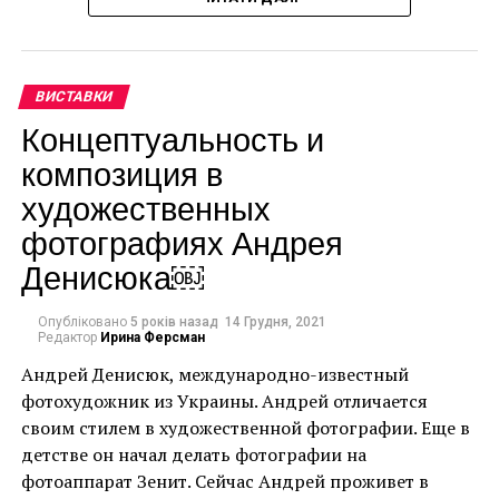
ВИСТАВКИ
Концептуальность и
композиция в
художественных
фотографиях Андрея
Денисюка￼
Опубліковано
5 років назад
14 Грудня, 2021
Редактор
Ирина Ферсман
Андрей Денисюк, международно-известный
фотохудожник из Украины. Андрей отличается
своим стилем в художественной фотографии. Еще в
детстве он начал делать фотографии на
Ця подія, яку не можна пропустити, дала
фотоаппарат Зенит. Сейчас Андрей проживет в