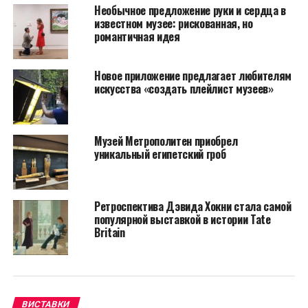
образы и идеи из индуизма.
Необычное предложение руки и сердца в
известном музее: рискованная, но
Интересно!
Выставка посвящена Стивену Коссаку,
романтичная идея
который почти 40 лет возглавлял в музее
Метрополитен отдел искусства Азии. Кстати,
Новое приложение предлагает любителям
преимущественная часть произведений хранилась в
искусства «создать плейлист музеев»
его частной коллекции. По словам исполнительного
директора музея Томаса Кэмпбелла, «это – одна из
самых крупных подобных коллекций, которая
Музей Метрополитен приобрел
находилась в частных руках. Она является
уникальный египетский гроб
существенным дополнением к сборнику, которым
занимался Стивен».
Ретроспектива Дэвида Хокни стала самой
популярной выставкой в истории Tate
Britain
ВИСТАВКИ