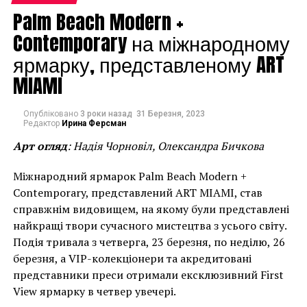
Palm Beach Modern +
Contemporary на міжнародному
ярмарку, представленому ART
MIAMI
Опубліковано
3 роки назад
31 Березня, 2023
Редактор
Ирина Ферсман
Арт огляд
: Надія Чорновіл, Олександра Бичкова
Міжнародний ярмарок Palm Beach Modern +
Contemporary, представлений ART MIAMI, став
справжнім видовищем, на якому були представлені
найкращі твори сучасного мистецтва з усього світу.
Подія тривала з четверга, 23 березня, по неділю, 26
березня, а VIP-колекціонери та акредитовані
представники преси отримали ексклюзивний First
View ярмарку в четвер увечері.