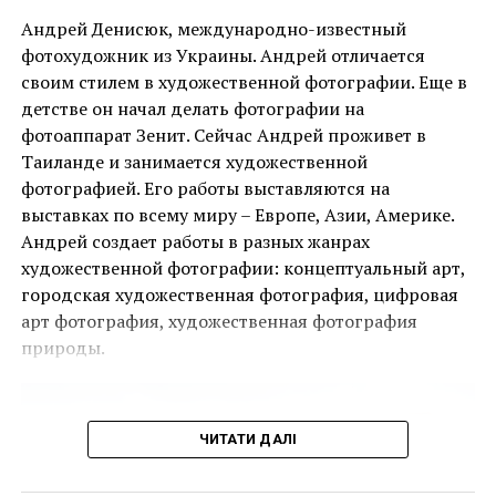
Риму представят 150 картин Бэнкси
Андрей Денисюк, международно-известный
фотохудожник из Украины. Андрей отличается
ПОПЕРЕДНЯ СТАТТЯ
Международное жюри Венецианской биеннале уже
своим стилем в художественной фотографии. Еще в
назвала призеров
детстве он начал делать фотографии на
Ця подія, яку не можна пропустити, дала
фотоаппарат Зенит. Сейчас Андрей проживет в
можливість поціновувачам мистецтва придбати
Таиланде и занимается художественной
деякі з найбільш інвестиційно привабливих творів
фотографией. Его работы выставляются на
ще до того, як ярмарок відкрився для публіки.
выставках по всему миру – Европе, Азии, Америке.
Андрей создает работы в разных жанрах
Однією з найяскравіших подій ярмарку стала
художественной фотографии: концептуальный арт,
виставка двадцяти чотирьох вибраних робіт
городская художественная фотография, цифровая
Руперта Гарсії, одного з найвідоміших художників-
арт фотография, художественная фотография
чикано, представлених колекцією спадщини
природы.
Коркорана Музею Американського університету.
Куратором виставки виступив Джек Расмуссен,
директор і куратор музею, за підтримки Bourlet Art
ЧИТАТИ ДАЛІ
Logistics.