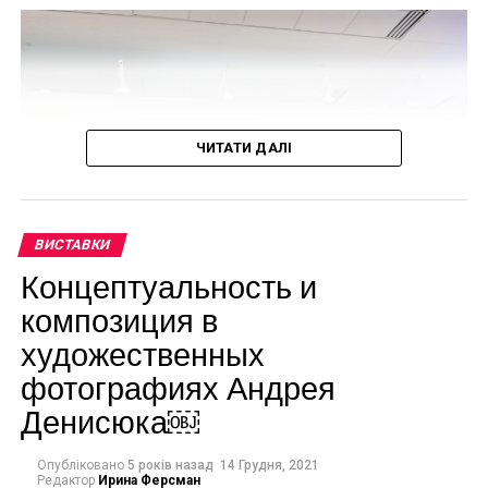
ЧИТАТИ ДАЛІ
ВИСТАВКИ
Концептуальность и
композиция в
художественных
фотографиях Андрея
Facebook
Twitter
Pinterest
WhatsApp
Viber
Telegram
Copy
Денисюка￼
Link
МУЗЕЙ МЕТРОПОЛИТЕН
РАДЖАСТХАН
СТИВЕН КОССАК
Опубліковано
5 років назад
14 Грудня, 2021
Редактор
Ирина Ферсман
НАСТУПНА СТАТТЯ