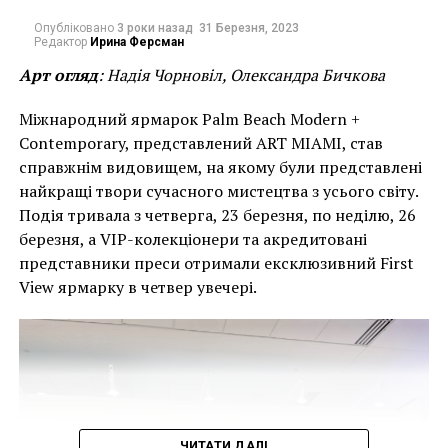
Итальянский художник творил буквально до
Опубліковано
3 роки назад
31 Березня, 2023
Редактор
Ирина Ферсман
последних минут жизни, и смерть от чумы в 1576
году не позволила ему завершить работу над
Арт огляд
: Надія Чорновіл, Олександра Бичкова
полотном «Оплакивание Христа», которая
Міжнародний ярмарок Palm Beach Modern +
предназначалась для надгробия Тициана.
Contemporary, представлений ART MIAMI, став
справжнім видовищем, на якому були представлені
найкращі твори сучасного мистецтва з усього світу.
Подія тривала з четверга, 23 березня, по неділю, 26
березня, а VIP-колекціонери та акредитовані
представники преси отримали ексклюзивний First
View ярмарку в четвер увечері.
ЧИТАТИ ДАЛІ