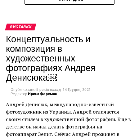
ВИСТАВКИ
Концептуальность и
композиция в
художественных
фотографиях Андрея
Денисюка￼
Опубліковано
5 років назад
14 Грудня, 2021
Редактор
Ирина Ферсман
Андрей Денисюк, международно-известный
фотохудожник из Украины. Андрей отличается
своим стилем в художественной фотографии. Еще в
детстве он начал делать фотографии на
Ця подія, яку не можна пропустити, дала
фотоаппарат Зенит. Сейчас Андрей проживет в