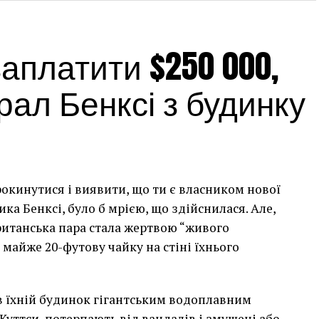
платити $250 000,
ал Бенксі з будинку
рокинутися і виявити, що ти є власником нової
а Бенксі, було б мрією, що здійснилася. Але,
британська пара стала жертвою “живого
 майже 20-футову чайку на стіні їхнього
сив їхній будинок гігантським водоплавним
Куттси, потерпають від вандалів і змушені або