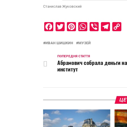
Станислав Жуковский
Facebook
Twitter
Pinterest
WhatsAp
Viber
Tel
C
L
ИВАН ШИШКИН
МУЗЕЙ
ПОПЕРЕДНЯ СТАТТЯ
Абрамович собрала деньги н
институт
ЦЕ