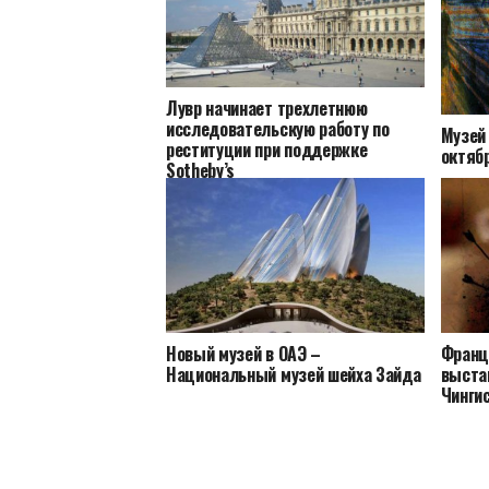
Лувр начинает трехлетнюю
исследовательскую работу по
Музей
реституции при поддержке
октяб
Sotheby’s
Новый музей в ОАЭ –
Франц
Национальный музей шейха Зайда
выста
Чинги