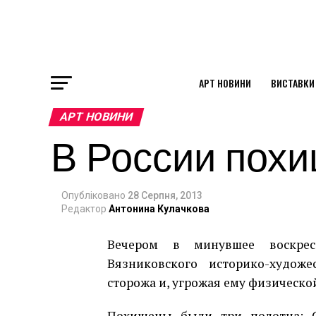
АРТ НОВИНИ
ВИСТАВКИ
ok
АРТ НОВИНИ
В России пох
st
pp
Опубліковано
28 Серпня, 2013
Редактор
Антонина Кулачкова
Вечером в минувшее воскрес
am
Вязниковского историко-худож
сторожа и, угрожая ему физическо
Похищены были три полотна: С