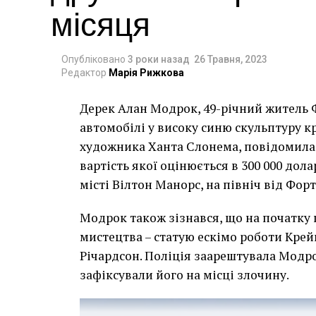
місяця
Опубліковано
3 роки назад
26 Травня, 2023
Редактор
Марія Рижкова
Дерек Алан Модрок, 49-річний житель Ф
Чоловік позує під макетом чайки, яка ось-о
автомобілі у високу синю скульптуру 
має ознаки вуличного художника Бенксі, на с
художника Ханта Слонема, повідомила 
серпня 2021 року. (Фото Джастіна Талліса /
вартість якої оцінюється в 300 000 дол
В інтерв’ю “Таймс” пан Куттс сказав:
місті Вілтон Манорс, на північ від Фор
“Спочатку це було
Модрок також зізнався, що на початку
розвитком подій ц
мистецтва – статую ескімо роботи Крей
напруженим. Я не 
Річардсон. Поліція заарештувала Модро
зафіксували його на місці злочину.
усвідомлює непер
для власників буд