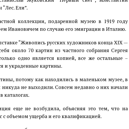
“Лес. Ели”.
стной коллекции, подаренной музею в 1919 году
м Ивановичем по случаю его эмиграции в Италию.
ыставке “Живопись русских художников конца XIX —
ебя около 70 картин из частного собрания Сергея
только одно является копией, все же остальные –
ся и украденные картины.
тины, потому как находились в маленьком музее, в
 никуда не выходили. Совсем недавно о них начали
в каталогах.
иция еще не возбудила, объясняя это тем, что на
с с объемом ущерба и его квалификацией.