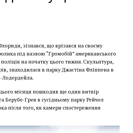
лориди, зізнався, що врізався на своєму
сь накинеться на упаковку чіпсів – сюжет графіті, що
кролика під назвою “Громобій” американського
тіні в Лоустофті на східному узбережжі Англії 8
поліція на початку цього тижня. Скульптура,
 AFP)
арів, знаходилася в парку Джастіна Фліппена в
т-Лодердейла.
 неймовірно, але з
 цього місяця пошкодив ще один витвір
е стало надзвичайно
га Берубе-Грея в сусідньому парку Рейчел
впевнений, що Бенксі
ка після того, як камери спостереження
едбачувані наслідки
инків. Якби ми могли