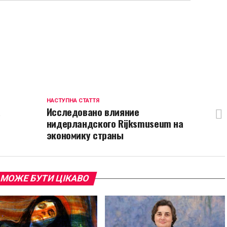
p
egram
opy
ink
НАСТУПНА СТАТТЯ
а
Исследовано влияние
нидерландского Rijksmuseum на
экономику страны
 МОЖЕ БУТИ ЦІКАВО