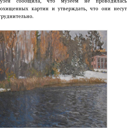
узея сообщила, что музеем не проводилась
похищенных картин и утверждать, что они несут
труднительно.