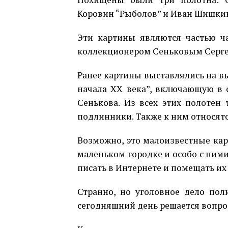
Коровин “Рыболов” и Иван Шишкин 
Эти картины являются частью ча
коллекционером Сеньковым Сергее
Ранее картины выставлялись на в
начала ХХ века”, включающую в с
Сенькова. Из всех этих полотен 
подлинники. Также к ним относят
Возможно, это малоизвестные кар
маленьком городке и особо с ними
писать в Интернете и помещать их 
Странно, но уголовное дело пол
сегодняшний день решается вопро