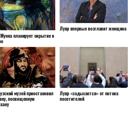
Лувр впервые возглавит женщина
 Мунка планирует окрытие в
ре
узский музей приостановил
Лувр «задыхается» от потока
вку, посвященную
посетителей
схану