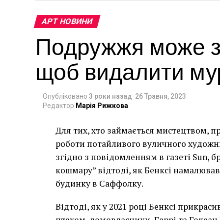
АРТ НОВИНИ
Подружжя може за
щоб видалити мур
Опубліковано
3 роки назад
26 Травня, 2023
Редактор
Марія Рижкова
Для тих, хто займається мистецтвом, п
роботи потайливого вуличного художник
згідно з повідомленням в газеті Sun, 
кошмару” відтоді, як Бенксі намалював
будинку в Саффолку.
Відтоді, як у 2021 році Бенксі прикра
птахом, домовласники, Гаррі та Гокеан 