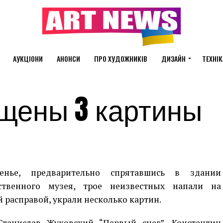
АУКЦІОНИ
АНОНСИ
ПРО ХУДОЖНИКІВ
ДИЗАЙН
ТЕХНІК
ищены 3 картины
енье, предварительно спрятавшись в здании
ественного музея, трое неизвестных напали на
й расправой, украли несколько картин.
танислав Жуковский “Первый снег”, Константин