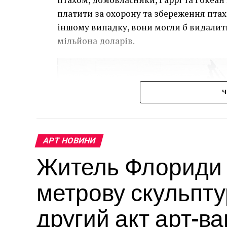
платити за охорону та збереження птаха
іншому випадку, вони могли б видалит
мільйона доларів.
Ч
АРТ НОВИНИ
Житель Флориди в
метрову скульпту
другий акт арт-в