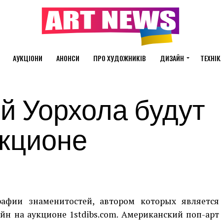
АУКЦІОНИ
АНОНСИ
ПРО ХУДОЖНИКІВ
ДИЗАЙН
ТЕХНІК
й Уорхола будут
укционе
афии знаменитостей, автором которых является
йн на аукционе 1stdibs.com. Американский поп-арт