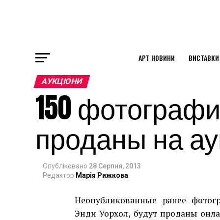
АРТ НОВИНИ
ВИСТАВКИ
ok
АУКЦІОНИ
150 фотографи
st
проданы на а
pp
Опубліковано
28 Серпня, 2013
am
Редактор
Марія Рижкова
Неопубликованные ранее фотогр
Энди Уорхол, будут проданы онла