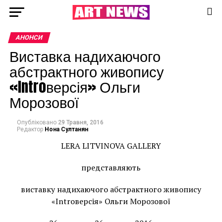
АНОНСИ
Виставка надихаючого
абстрактного живопису
«Introверсія» Ольги
Морозової
Опубліковано
29 Травня, 2016
Редактор
Нона Султанян
LERA LITVINOVA GALLERY
представляють
виставку надихаючого абстрактного живопису
«Introверсія» Ольги Морозової