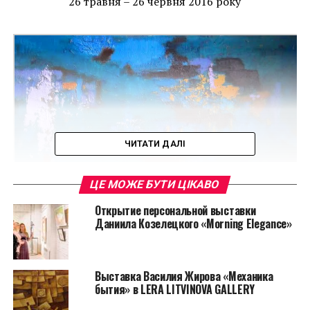
26 травня – 26 червня 2016 року
ЧИТАТИ ДАЛІ
ЦЕ МОЖЕ БУТИ ЦІКАВО
З 26 травня ви зможете поринути у мистецьке
Открытие персональной выставки
дослідження «Introверсія» Ольги Морозової.
Даниила Козелецкого «Morning Elegance»
Куратором виставки є директор LERA LITVINOVA
GALLERY, мистецтвознавець Леонора Янко, яка
провела більш ніж 20 міжнародних та вітчизняних
Выставка Василия Жирова «Механика
проектів.
бытия» в LERA LITVINOVA GALLERY
Абстракціонізм часто викликає у глядача