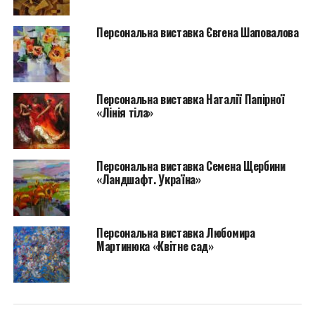
неоднозначні емоції, адже це течія мистецтва, яка
Персональна виставка Євгена Шаповалова
виключає матеріальну форму та відмовляється від
видимої реальності. Непідготований глядач прагне
знайти сюжет та логіку в творах, але абстрактний
живопис – це гармонія кольорів, форм та об’ємів,
Персональна виставка Наталії Папірної
вона не обмежена образами з реального світу…!
«Лінія тіла»
У порівнянні з іншими напрямками живопису,
абстрактні картини більшою мірою є діалогом зі
свідомістю людини, ніж логічно осмисленим
Персональна виставка Семена Щербини
«Ландшафт. Україна»
зображенням. Інтроверсія – це погляд в себе,
особисті відчуття, які виникають внаслідок цього
діалогу.
Персональна виставка Любомира
Мартинюка «Квітне сад»
Ольга Морозова яскрава представниця
нефігуративного живопису. Крім участі в
українських та міжнародних виставках, її роботи
зберігаються в Національному музеї-заповіднику
«Софія Київська». Унікальне поєднання кольору та