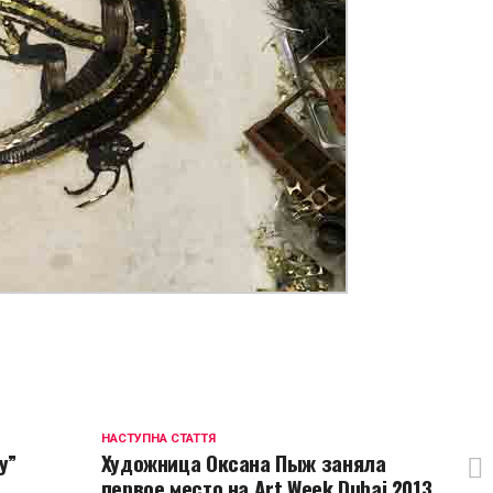
p
egram
opy
ink
НАСТУПНА СТАТТЯ
у”
Художница Оксана Пыж заняла
первое место на Art Week Dubai 2013