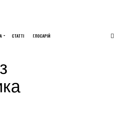
А
СТАТТІ
ГЛОСАРІЙ
з
ика