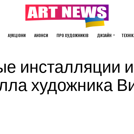
АУКЦІОНИ
АНОНСИ
ПРО ХУДОЖНИКІВ
ДИЗАЙН
ТЕХНІК
ые инсталляции и
лла художника В