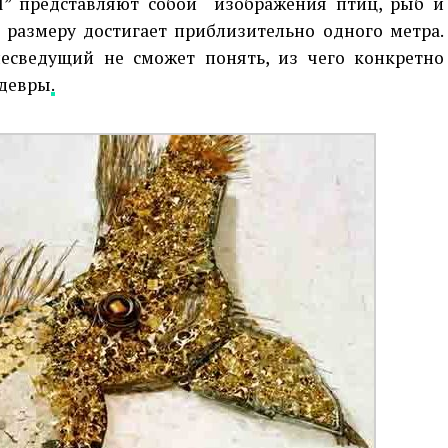
l” представляют собой изображения птиц, рыб и
 размеру достигает приблизительно одного метра.
несведущий не сможет понять, из чего конкретно
едевры
.