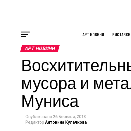
АРТ НОВИНИ
ВИСТАВКИ
ok
АРТ НОВИНИ
Восхитительн
st
мусора и мета
pp
Муниса
am
Опубліковано
26 Березня, 2013
Редактор
Антонина Кулачкова