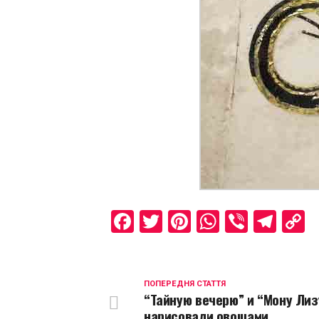
Facebook
Twitter
Pinterest
WhatsAp
Viber
Tel
C
L
ПОПЕРЕДНЯ СТАТТЯ
“Тайную вечерю” и “Мону Лиз
нарисовали овощами