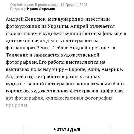
Опубліковано
5 років назад
14 Грудня, 2021
Редактор
Ирина Ферсман
Андрей Денисюк, международно-известный
фотохудожник из Украины. Андрей отличается
своим стилем в художественной фотографии. Еще в
детстве он начал делать фотографии на
Ця подія, яку не можна пропустити, дала
фотоаппарат Зенит. Сейчас Андрей проживет в
можливість поціновувачам мистецтва придбати
Таиланде и занимается художественной
деякі з найбільш інвестиційно привабливих творів
фотографией. Его работы выставляются на
ще до того, як ярмарок відкрився для публіки.
выставках по всему миру – Европе, Азии, Америке.
Андрей создает работы в разных жанрах
Однією з найяскравіших подій ярмарку стала
художественной фотографии: концептуальный арт,
виставка двадцяти чотирьох вибраних робіт
городская художественная фотография, цифровая
Руперта Гарсії, одного з найвідоміших художників-
арт фотография, художественная фотография
чикано, представлених колекцією спадщини
природы.
Коркорана Музею Американського університету.
Куратором виставки виступив Джек Расмуссен,
директор і куратор музею, за підтримки Bourlet Art
ЧИТАТИ ДАЛІ
Logistics.