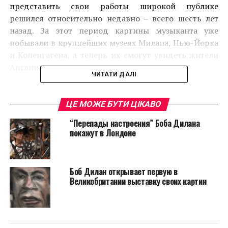
представить свои работы широкой публике
решился относительно недавно – всего шесть лет
назад. За этот период картины музыканта уже
побывали в крупнейших музеях Милана, Нью-Йорка
и Копенгагена, а теперь их смогут увидеть жители
Англии.
ЧИТАТИ ДАЛІ
Выставка включает в себя 12 скетчей, которые
Дилан создал еще в конце 60-х годов. Это истории
ЦЕ МОЖЕ БУТИ ЦІКАВО
выдуманных и реальных персонажей,
“Перепады настроения” Боба Дилана
примечательных событий и мест, когда-то
покажут в Лондоне
впечатливших его.
Читайте также:
Американка с редким
Боб Дилан открывает первую в
заболеванием превратила свою кожу в
Великобритании выставку своих картин
полотно
Живопись Боба Дилана сравнивают с его музыкой,
поскольку он не отделяет визуальное от