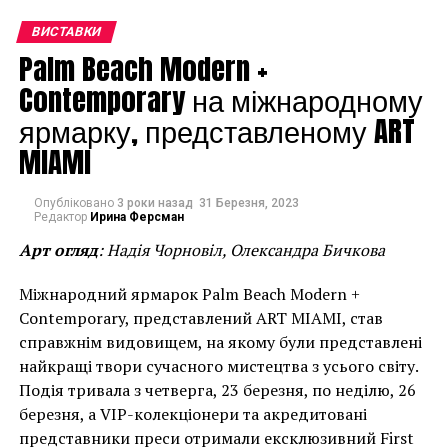
вербального, ему важно не только рассказать о
чувствах, но и показать их. Дилан является самым
ВИСТАВКИ
влиятельным деятелем в мире искусства,
Palm Beach Modern +
создавшим свой визуальный мир с помощью
Contemporary на міжнародному
музыки, слов, оттенков и красок.
ярмарку, представленому ART
Но, несмотря на то, что иногда творчество Боба
MIAMI
может показаться немного аляповатым,
поклонникам фовизма и импрессионизма оно
Опубліковано
3 роки назад
31 Березня, 2023
может очень даже понравиться. Выставку, которая
Редактор
Ирина Ферсман
называется “Bob Dylan: Face Value”, любой желающий
Арт огляд
: Надія Чорновіл, Олександра Бичкова
сможет посетить до 5 января 2014 года.
Міжнародний ярмарок Palm Beach Modern +
Contemporary, представлений ART MIAMI, став
справжнім видовищем, на якому були представлені
найкращі твори сучасного мистецтва з усього світу.
Подія тривала з четверга, 23 березня, по неділю, 26
березня, а VIP-колекціонери та акредитовані
представники преси отримали ексклюзивний First