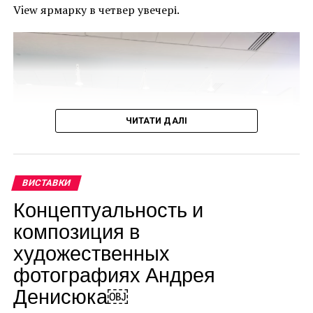
View ярмарку в четвер увечері.
ЧИТАТИ ДАЛІ
ВИСТАВКИ
Концептуальность и
Боб Дилан
композиция в
художественных
фотографиях Андрея
Денисюка￼