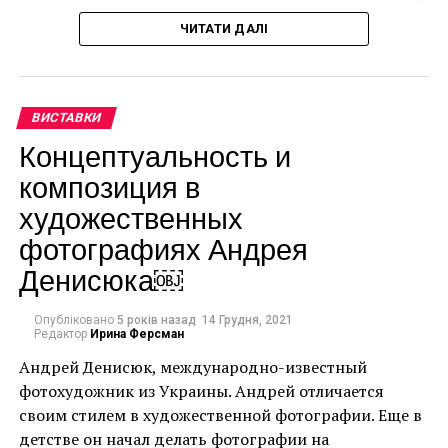
Юра, а в 1761 году изготовил алтарь для
ЧИТАТИ ДАЛІ
парафиального костела в Монастыриске. Одним из
самых ярких творений на Львовщине считают
алтарь в селе Годовица.
ВИСТАВКИ
Открывателем и первым исследователем
Концептуальность и
творчества Пинзеля был бывший директор
композиция в
Львовской национальной галереи искусств Герой
художественных
Украины Борис Возницкий.
фотографиях Андрея
Денисюка￼
Опубліковано
5 років назад
14 Грудня, 2021
Редактор
Ирина Ферсман
Андрей Денисюк, международно-известный
фотохудожник из Украины. Андрей отличается
своим стилем в художественной фотографии. Еще в
детстве он начал делать фотографии на