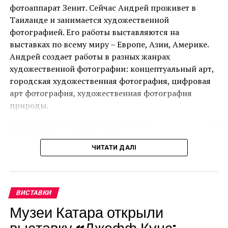
Ця подія, яку не можна пропустити, дала
фотоаппарат Зенит. Сейчас Андрей проживет в
можливість поціновувачам мистецтва придбати
Таиланде и занимается художественной
деякі з найбільш інвестиційно привабливих творів
фотографией. Его работы выставляются на
ще до того, як ярмарок відкрився для публіки.
выставках по всему миру – Европе, Азии, Америке.
Андрей создает работы в разных жанрах
Однією з найяскравіших подій ярмарку стала
художественной фотографии: концептуальный арт,
виставка двадцяти чотирьох вибраних робіт
городская художественная фотография, цифровая
Руперта Гарсії, одного з найвідоміших художників-
арт фотография, художественная фотография
чикано, представлених колекцією спадщини
природы.
Коркорана Музею Американського університету.
Куратором виставки виступив Джек Расмуссен,
директор і куратор музею, за підтримки Bourlet Art
ЧИТАТИ ДАЛІ
Logistics.
Ще одним помітним аспектом ярмарку був
Artsy.net
, офіційний онлайн-партнер PBM+C, який
ВИСТАВКИ
дозволив колекціонерам та любителям мистецтва
Музеи Катара открыли
переглядати стенди учасників, робити запити на
выставку «Джефф Кунс:
продаж та отримувати доступ до інформації про