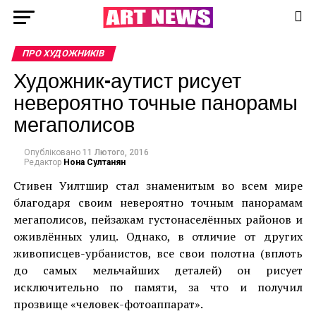
ПРО ХУДОЖНИКІВ
Художник-аутист рисует
невероятно точные панорамы
мегаполисов
Опубліковано
11 Лютого, 2016
Редактор
Нона Султанян
Стивен Уилтшир стал знаменитым во всем мире
благодаря своим невероятно точным панорамам
мегаполисов, пейзажам густонаселённых районов и
оживлённых улиц. Однако, в отличие от других
живописцев-урбанистов, все свои полотна (вплоть
до самых мельчайших деталей) он рисует
исключительно по памяти, за что и получил
прозвище «человек-фотоаппарат».