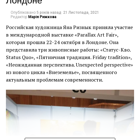
мурал Бенксі. Вони
дитинства, оскільки
вирізали роботу зі
Опубліковано
5 років назад
21 Листопада, 2021
вже в 1960-х роках
Редактор
Марія Рижкова
стіни зруйнованого
тісно співпрацював з
Российская художница Яна Ризнык приняла участие
росіянами будинку”, –
в международной выставке «Parallax Art Fair»,
його батьком,
повідомив губернатор
которая прошла 22-24 октября в Лондоне. Она
Рудольфом
представила три живописные работы: «Статус-Кво.
Києва Олексій Кулеба у
Цвірнером, – сказав
Status Quo», «Пятничная традиция. Friday tradition»,
своєму дописі в
«Неожиданная перспектива. Unexpected perspective»
Ріхтер у своїй заяві. “Я
Telegram, як
из нового цикла «Внеземелье», посвященного
відчуваю, що це є
актуальным проблемам современности.
повідомляють
прекрасною
численні ЗМІ.
спадкоємністю
London, Stephen Wiltshire
поколінь”.
“Кілька людей
затримано на місці”, –
Картини Ріхтера приймали різні форми, від
додав він. “Мурал в
крижаних фігур до абстракцій у сліпучих кольорах.