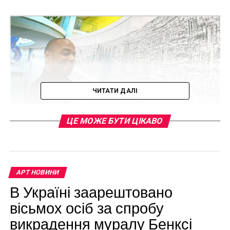
ЧИТАТИ ДАЛІ
ЦЕ МОЖЕ БУТИ ЦІКАВО
Stephen Wiltshire
АРТ НОВИНИ
В Україні заарештовано
вісьмох осіб за спробу
Читайте также:
Нежные и умирающие
скульптуры Ребекки Стивенсон
викрадення муралу Бенксі