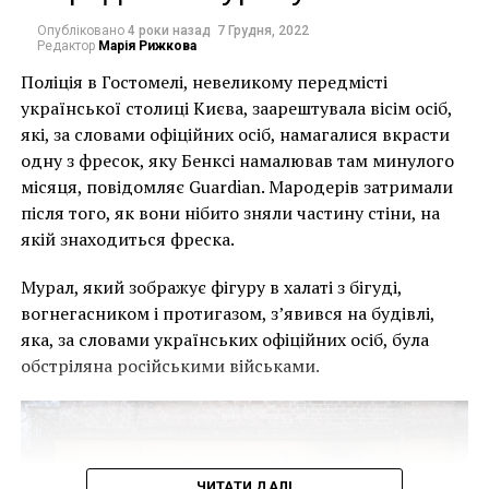
Когда Стивену было три года, врачи
диагностировали синдром саванта, иными словами
Опубліковано
4 роки назад
7 Грудня, 2022
Редактор
Марія Рижкова
– аутизм. Это одно из редких состояний, при
Поліція в Гостомелі, невеликому передмісті
котором человек способен проявлять удивительные
української столиці Києва, заарештувала вісім осіб,
способности в одной или даже нескольких областях
які, за словами офіційних осіб, намагалися вкрасти
знаний, иметь обостренное чувство времени и
одну з фресок, яку Бенксі намалював там минулого
обладать феноменальной памятью, при этом
місяця, повідомляє Guardian. Мародерів затримали
социальное взаимодействие и общение у людей,
після того, як вони нібито зняли частину стіни, на
страдающих этим синдромом, зачастую серьёзно
якій знаходиться фреска.
нарушены.
Мурал, який зображує фігуру в халаті з бігуді,
Еще в раннем возрасте преподаватели школы для
вогнегасником і протигазом, з’явився на будівлі,
детей с ограниченными возможностями заметили у
яка, за словами українських офіційних осіб, була
Стива сильную тягу к рисованию. До пяти лет Стив
обстріляна російськими військами.
не разговаривал, только рисовал все, что видел
вокруг —машины, животных, дома и людей. А самое
удивительное то, что рисовал будущий художник по
памяти, при этом детально прорисовывая каждую
частицу. Именно рисование помогало ему
ЧИТАТИ ДАЛІ