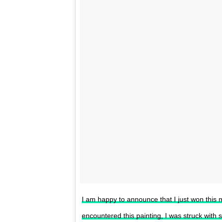
I am happy to announce that I just won this 
encountered this painting, I was struck with