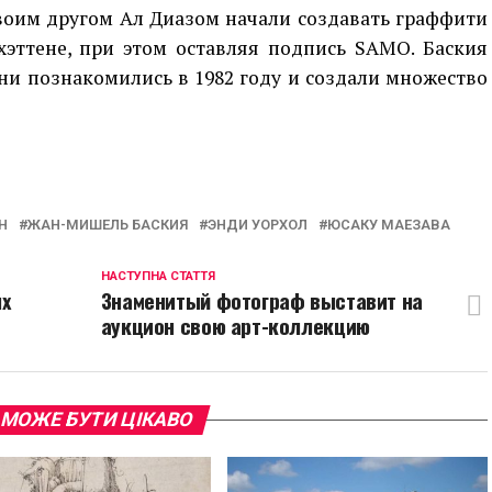
своим другом Ал Диазом начали создавать граффити
хэттене, при этом оставляя подпись SAMO. Баския
ни познакомились в 1982 году и создали множество
p
egram
opy
ink
Н
ЖАН-МИШЕЛЬ БАСКИЯ
ЭНДИ УОРХОЛ
ЮСАКУ МАЕЗАВА
НАСТУПНА СТАТТЯ
ых
Знаменитый фотограф выставит на
аукцион свою арт-коллекцию
 МОЖЕ БУТИ ЦІКАВО