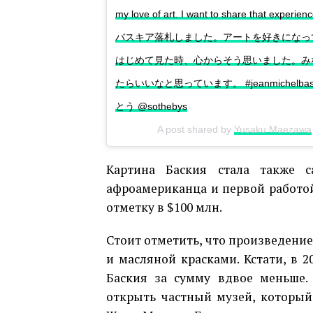
my love of art. I want to share that experien
バスキア落札しました。アートを好きになっ
はじめて見た時、心からそう思いました。み
たらいいなと思っています。 #jeanmichelbasqu
とう @sothebys
A post shared by
Yusaku Maezawa
Картина Баския стала также 
афроамериканца и первой работой 
отметку в $100 млн.
Стоит отметить, что произведение
и масляной красками. Кстати, в 
Баския за сумму вдвое меньше. 
открыть частный музей, который