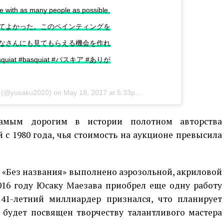
ce with as many people as possible.
てよかった。このペインティングを
なさんにも見てもらえる機会を作れ
iat #basquiat #バスキア #ありが
(@yusaku2020) on
May 18, 2017 at 5:33pm PDT
самым дорогим в истории полотном авторства
с 1980 года, чья стоимость на аукционе превысила
 «Без названия» выполнено аэрозольной, акриловой
2016 году Юсаку Маезава приобрел еще одну работу
41-летний миллиардер признался, что планирует
 будет посвящен творчеству талантливого мастера