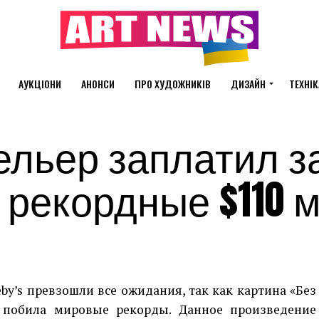
АУКЦІОНИ
АНОНСИ
ПРО ХУДОЖНИКІВ
ДИЗАЙН
ТЕХНІК
льер заплатил з
 рекордные $110 
by’s превзошли все ожидания, так как картина «Без
 побила мировые рекорды. Данное произведение