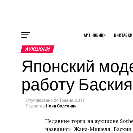
АРТ НОВИНИ
ВИСТАВКИ
ok
АУКЦІОНИ
Японский моде
st
работу Баския
pp
Опубліковано
24 Травня, 2017
am
Редактор
Нона Султанян
Недавние торги на аукционе Sothe
названия» Жана-Мишеля Баския