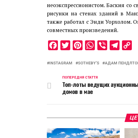
неоэкспрессионистом. Баския со 
рисунки на стенах зданий в Ман
также работал с Энди Уорхолом. О
совместных произведений.
Facebook
Twitter
Pinterest
WhatsAp
Viber
Tel
C
L
INSTAGRAM
SOTHEBY'S
АДАМ ПЕНДЛТО
ПОПЕРЕДНЯ СТАТТЯ
Топ-лоты ведущих аукционн
домов в мае
ЦЕ