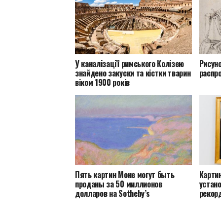
У каналізації римського Колізею
Рисун
знайдено закуски та кістки тварин
распро
віком 1900 років
Пять картин Моне могут быть
Карти
проданы за 50 миллионов
устан
долларов на Sotheby’s
рекор