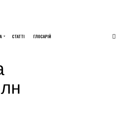
А
СТАТТІ
ГЛОСАРІЙ
а
млн