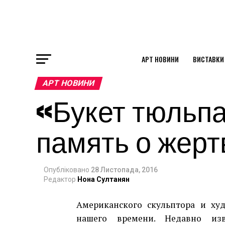
АРТ НОВИНИ
ВИСТАВКИ
ok
АРТ НОВИНИ
«Букет тюльп
st
память о жерт
pp
Опубліковано
28 Листопада, 2016
am
Редактор
Нона Султанян
Американского скульптора и х
нашего времени. Недавно из