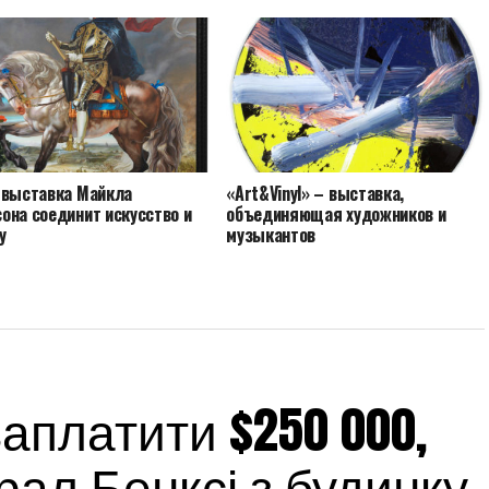
 выставка Майкла
«Art&Vinyl» – выставка,
она соединит искусство и
объединяющая художников и
у
музыкантов
платити $250 000,
ал Бенксі з будинку