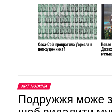
Coca-Cola превратила Уорхола в
Новая
поп-художника?
Джекс
музык
АРТ НОВИНИ
Подружжя може за
щоб видалити мур