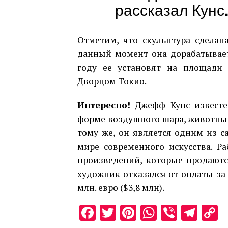
рассказал Кунс.
Отметим, что скульптура сделан
данный момент она дорабатывает
году ее установят на площади 
Дворцом Токио.
Интересно!
Джефф Кунс
известе
форме воздушного шара, животных
тому же, он является одним из 
мире современного искусства. Р
произведений, которые продаютс
художник отказался от оплаты за 
млн. евро ($3,8 млн).
Facebook
Twitter
Pinterest
WhatsAp
Viber
Tel
C