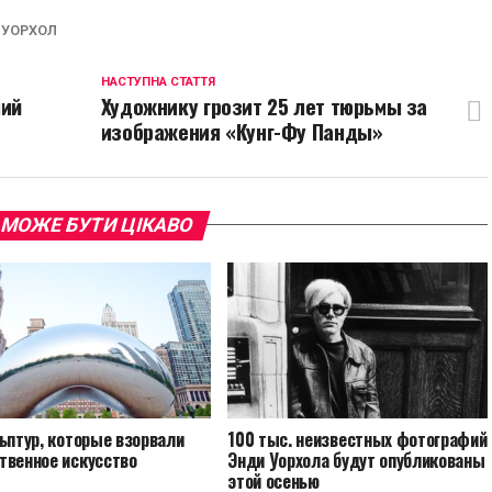
ink
 УОРХОЛ
НАСТУПНА СТАТТЯ
ний
Художнику грозит 25 лет тюрьмы за
изображения «Кунг-Фу Панды»
 МОЖЕ БУТИ ЦІКАВО
ьптур, которые взорвали
100 тыс. неизвестных фотографий
твенное искусство
Энди Уорхола будут опубликованы
этой осенью