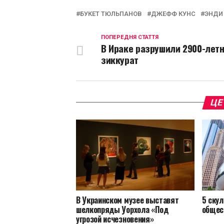
L
БУКЕТ ТЮЛЬПАНОВ
ДЖЕФФ КУНС
ЭНДИ
ПОПЕРЕДНЯ СТАТТЯ
В Ираке разрушили 2900-лет
зиккурат
ЦЕ
В Украинском музее выставят
5 скул
шелкопряды Уорхола «Под
общес
угрозой исчезновения»