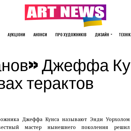
АУКЦІОНИ
АНОНСИ
ПРО ХУДОЖНИКІВ
ДИЗАЙН
ТЕХНІК
анов» Джеффа Ку
вах терактов
удожника Джеффа Кунса называют Энди Уорхолом
вестный мастер нынешнего поколения решил