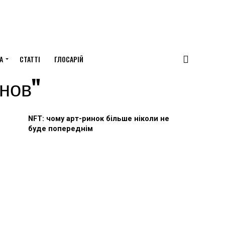
А
СТАТТІ
ГЛОСАРІЙ
анов"
NFT: чому арт-ринок більше ніколи не
буде попереднім