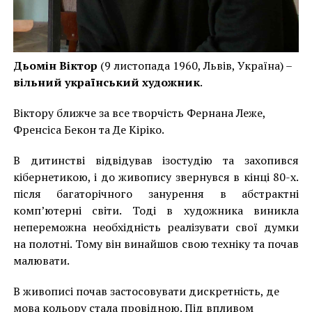
Дьомін Віктор
(9 листопада 1960, Львів, Україна) –
вільний український художник
.
Віктору ближче за все творчість Фернана Леже,
Френсіса Бекон та Де Кіріко.
В дитинстві відвідував ізостудію та захопився
кібернетикою, і до живопису звернувся в кінці 80-х.
після багаторічного занурення в абстрактні
комп’ютерні світи. Тоді в художника виникла
непереможна необхідність реалізувати свої думки
на полотні. Тому він винайшов свою техніку та почав
малювати.
В живописі почав застосовувати дискретність, де
мова кольору стала провідною. Під впливом