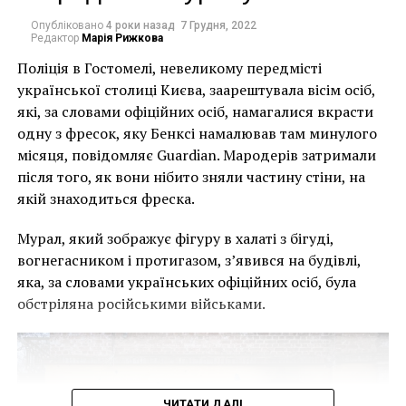
улучшает качество воды. Инсталляция является
одной из пяти работ, созданных О’Брайеном и
Опубліковано
4 роки назад
7 Грудня, 2022
Редактор
Марія Рижкова
Маккормиком для проекта «Реки Невады».
Поліція в Гостомелі, невеликому передмісті
Отметим, что каждое творение мастеров было
української столиці Києва, заарештувала вісім осіб,
создано из материалов, найденных в трех
які, за словами офіційних осіб, намагалися вкрасти
водоразделах Невады.
одну з фресок, яку Бенксі намалював там минулого
Это сочетание искусства и науки является
місяця, повідомляє Guardian. Мародерів затримали
фундаментальным аспектом их проектов, которые
після того, як вони нібито зняли частину стіни, на
сочетают эстетическое удовольствие для зрителя с
якій знаходиться фреска.
видимыми средствами защиты окружающей среды.
Мурал, який зображує фігуру в халаті з бігуді,
«Сочетание искусства
вогнегасником і протигазом, з’явився на будівлі,
яка, за словами українських офіційних осіб, була
и науки – это
обстріляна російськими військами.
действительно
спасение окружающей
среды. Я не думаю, что
ЧИТАТИ ДАЛІ