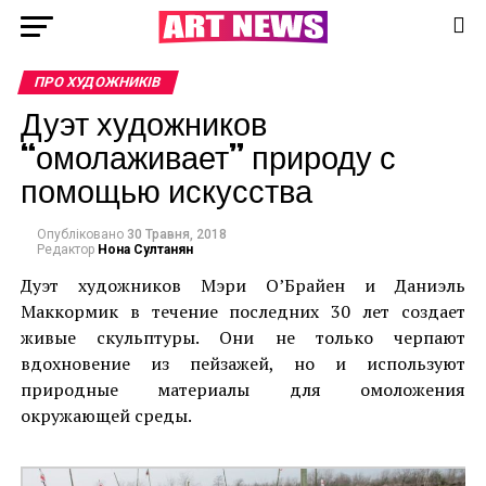
ПРО ХУДОЖНИКІВ
Дуэт художников
“омолаживает” природу с
помощью искусства
Опубліковано
30 Травня, 2018
Редактор
Нона Султанян
Дуэт художников Мэри О’Брайен и Даниэль
Маккормик в течение последних 30 лет создает
живые скульптуры. Они не только черпают
вдохновение из пейзажей, но и используют
природные материалы для омоложения
окружающей среды.