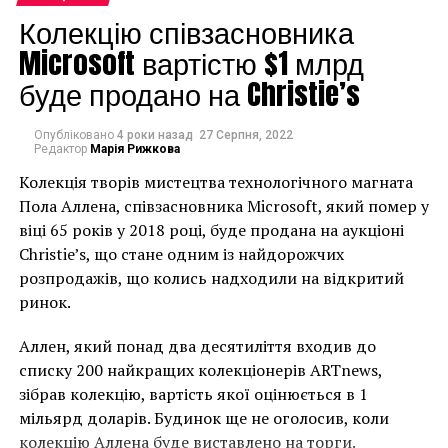
императора Qianlong (1735-1796). Famille rose или
Колекцію співзасновника
фарфор «Яньцай» практически никогда не
Microsoft вартістю $1 млрд
выставляются на продажу, а большинство
известных экспонатов находятся в коллекции
буде продано на Christie’s
Национального дворцового музея в Тайбэе или
других публичных коллекциях. Единственная
Опубліковано
4 роки назад
27 Серпня, 2022
сравнимая ваза принадлежит музею Гиме в Париже,
Редактор
Марія Рижкова
хотя и немного отличается стилем росписи.
Колекція творів мистецтва технологічного магната
Пола Аллена, співзасновника Microsoft, який помер у
«Прекрасные
віці 65 років у 2018 році, буде продана на аукціоні
фарфоровые изделия,
Christie’s, що стане одним із найдорожчих
розпродажів, що колись надходили на відкритий
имеющие прямую
ринок.
связь с великим
Аллен, який понад два десятиліття входив до
императором
списку 200 найкращих колекціонерів ARTnews,
Цяньлуном, являются
зібрав колекцію, вартість якої оцінюється в 1
самыми
мільярд доларів. Будинок ще не оголосив, коли
колекцію Аллена буде виставлено на торги.