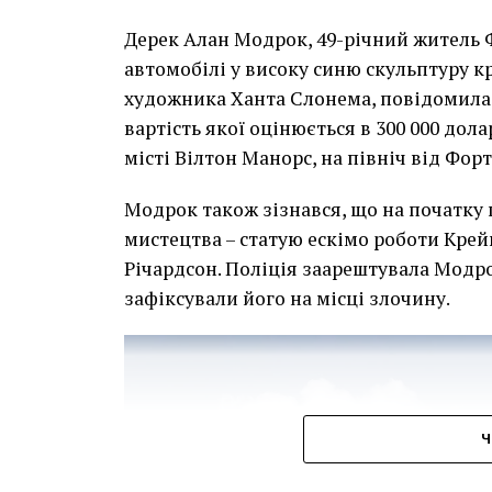
Дерек Алан Модрок, 49-річний житель Ф
Чоловік позує під макетом чайки, яка ось-о
автомобілі у високу синю скульптуру 
має ознаки вуличного художника Бенксі, на с
художника Ханта Слонема, повідомила 
серпня 2021 року. (Фото Джастіна Талліса /
вартість якої оцінюється в 300 000 дол
В інтерв’ю “Таймс” пан Куттс сказав:
місті Вілтон Манорс, на північ від Фор
“Спочатку це було
Модрок також зізнався, що на початку
розвитком подій ц
мистецтва – статую ескімо роботи Крей
напруженим. Я не 
Річардсон. Поліція заарештувала Модро
зафіксували його на місці злочину.
усвідомлює непер
для власників буд
повернути час наз
Ч
Хулігани, які намагалися зафарбувати 
фрагменти, щоб продати їх у Facebook, 