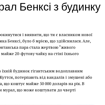
ал Бенксі з будинку
рокинутися і виявити, що ти є власником нової
а Бенксі, було б мрією, що здійснилася. Але,
британська пара стала жертвою “живого
 майже 20-футову чайку на стіні їхнього
сив їхній будинок гігантським водоплавним
Куттси, потерпають від вандалів і змушені або
, що коштує майже 50 000 доларів на рік. В
и мурал, що може коштувати до чверті