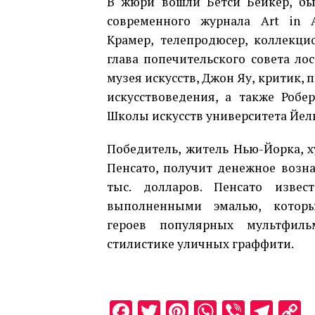
В жюри вошли Бетси Бейкер, б
современного журнала Art in A
Крамер, телепродюсер, коллекц
глава попечительского совета ло
музея искусств, Джон Яу, критик, 
искусствоведения, а также Робе
Школы искусств университета Йель
Победитель, житель Нью-Йорка, 
Пенсато, получит денежное возн
тыс. долларов. Пенсато извес
выполненными эмалью, котор
героев популярных мультфил
стилистике уличных граффити.
Facebook
Twitter
Pinterest
WhatsAp
Viber
Tel
C