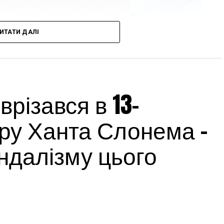
ИТАТИ ДАЛІ
різався в 13-
ру Ханта Слонема –
андалізму цього