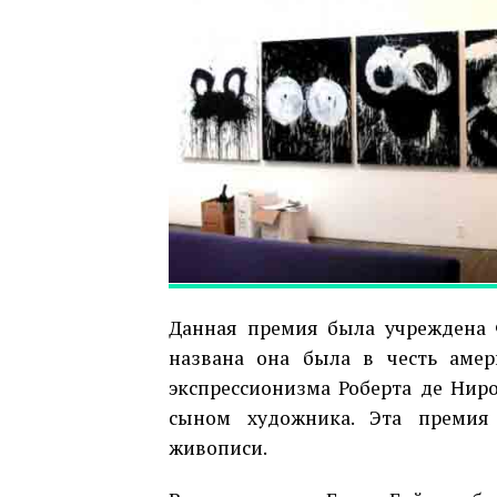
Данная премия была учреждена Ф
названа она была в честь амер
экспрессионизма Роберта де Ниро 
сыном художника. Эта премия
живописи.