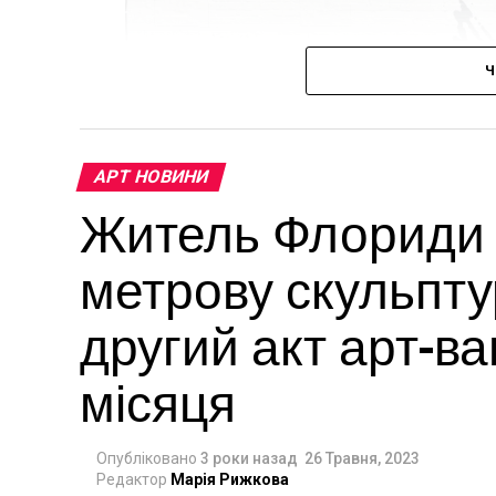
Ч
АРТ НОВИНИ
Житель Флориди в
метрову скульпту
другий акт арт-в
місяця
Опубліковано
3 роки назад
26 Травня, 2023
Редактор
Марія Рижкова