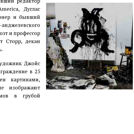
ывший редактор
merica, Дуглас
ионер и бывший
с-анджелевского
поэт и профессор
рт Сторр, декан
.
художник Джойс
аграждение в 25
тен картинами,
ые изображают
ьмов в грубой
p
egram
opy