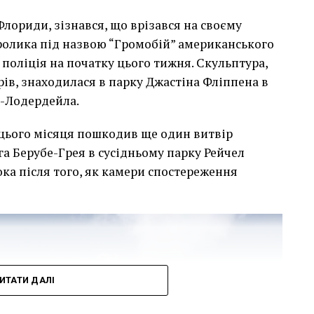
лориди, зізнався, що врізався на своєму
сь накинеться на упаковку чіпсів – сюжет графіті, що
кролика під назвою “Громобій” американського
тіні в Лоустофті на східному узбережжі Англії 8
поліція на початку цього тижня. Скульптура,
 AFP)
арів, знаходилася в парку Джастіна Фліппена в
т-Лодердейла.
 неймовірно, але з
 цього місяця пошкодив ще один витвір
е стало надзвичайно
га Берубе-Грея в сусідньому парку Рейчел
впевнений, що Бенксі
ка після того, як камери спостереження
едбачувані наслідки
инків. Якби ми могли
ад, ми б це зробили”.
ИТАТИ ДАЛІ
мурал, злодії, які відколювали зафарбовані
тріщини в стіні та члени окружної ради – це