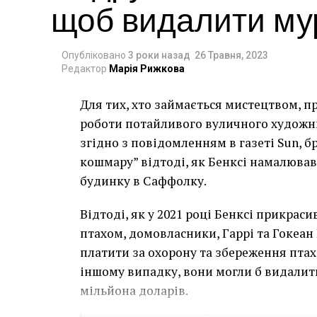
щоб видалити мур
Опубліковано
3 роки назад
26 Травня, 2023
Редактор
Марія Рижкова
Для тих, хто займається мистецтвом, п
роботи потайливого вуличного художник
згідно з повідомленням в газеті Sun, 
кошмару” відтоді, як Бенксі намалював
будинку в Саффолку.
Відтоді, як у 2021 році Бенксі прикра
птахом, домовласники, Гаррі та Гокеан 
платити за охорону та збереження птаха
іншому випадку, вони могли б видалит
мільйона доларів.