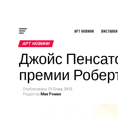
АРТ НОВИНИ
ВИСТАВКИ
ok
АРТ НОВИНИ
Джойс Пенсато
st
премии Робер
pp
Опубліковано
13 Січня, 2013
am
Редактор
Мак Роман