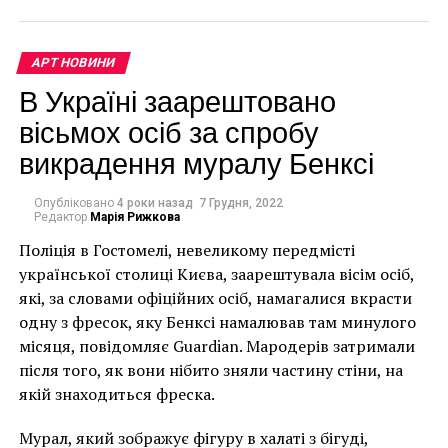
еще пользуется популярностью среди любителей
искусства. Большинство современных художников
используют синтез белого и черного, игру теней и
АРТ НОВИНИ
света, совершенство штрихов и линий, чтобы
В Україні заарештовано
создать уникальные шедевры, которые по-
вісьмох осіб за спробу
настоящему удивят зрителей.
викрадення муралу Бенксі
Опубліковано
4 роки назад
7 Грудня, 2022
Редактор
Марія Рижкова
Поліція в Гостомелі, невеликому передмісті
української столиці Києва, заарештувала вісім осіб,
які, за словами офіційних осіб, намагалися вкрасти
одну з фресок, яку Бенксі намалював там минулого
місяця, повідомляє Guardian. Мародерів затримали
після того, як вони нібито зняли частину стіни, на
якій знаходиться фреска.
Мурал, який зображує фігуру в халаті з бігуді,