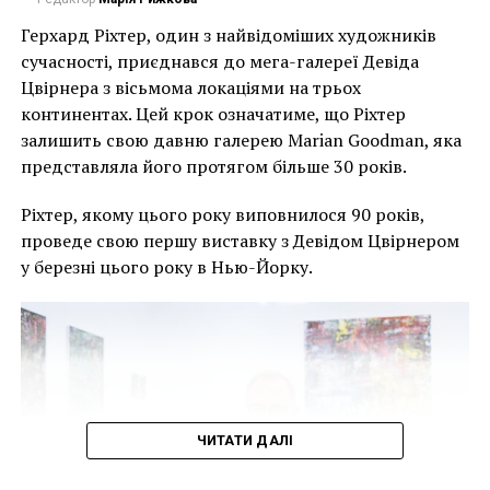
біля аеропорту “Антонов” 12 листопада 2022 року в
видна такая неподдельная искренность, детское
Київській області, Україна. 11 листопада 2022 року
Герхард Ріхтер, один з найвідоміших художників
любопытство и душевная чистота маленьких героев.
художник Бенксі оголосив, що зробив подібну роботу
сучасності, приєднався до мега-галереї Девіда
в Бородянці, також у Київській області. Під час
Цвірнера з вісьмома локаціями на трьох
запеклих боїв було завдано значних пошкоджень
континентах. Цей крок означатиме, що Ріхтер
житловим будинкам та будівлям, оскільки аеродром
залишить свою давню галерею Marian Goodman, яка
“Антонов” був тимчасово захоплений російськими
представляла його протягом більше 30 років.
військами на початку повномасштабного вторгнення
Ріхтер, якому цього року виповнилося 90 років,
Росії в Україну. Перебої з електро- та
проведе свою першу виставку з Девідом Цвірнером
теплопостачанням по всій Україні, спричинені
у березні цього року в Нью-Йорку.
ракетними ударами і ударами безпілотників по
об’єктах енергетичної інфраструктури, додали
терміновості підготовці до зими. (Фото Еда
Рама/Getty Images)
Це одна з сьоми робіт, які Бенксі намалював навколо
розбомблених будівель в Україні в листопаді. На
інших фресках зображені маленький хлопчик, який
ЧИТАТИ ДАЛІ
кидає дорослого чоловіка на землю під час
поєдинку з бойових мистецтв, бородатий чоловік,