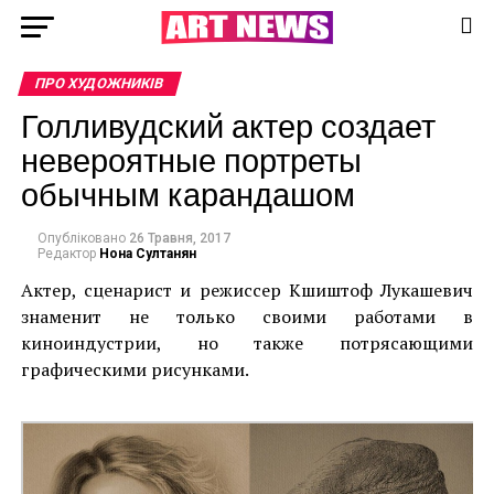
ПРО ХУДОЖНИКІВ
Голливудский актер создает
невероятные портреты
обычным карандашом
Опубліковано
26 Травня, 2017
Редактор
Нона Султанян
Актер, сценарист и режиссер Кшиштоф Лукашевич
знаменит не только своими работами в
киноиндустрии, но также потрясающими
графическими рисунками.