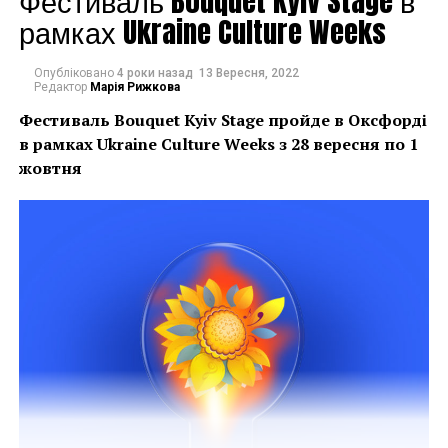
Фестиваль Bouquet Kyiv Stage в
рамках Ukraine Culture Weeks
Опубліковано
4 роки назад
13 Вересня, 2022
Редактор
Марія Рижкова
Фестиваль Bouquet Kyiv Stage пройде в Оксфорді
в рамках
Ukraine Culture Weeks з 28 вересня по 1
жовтня
Спеціально для української аудиторії організатори
створили проект Non Stop. Art, де представлена
частина робіт художників, що приймали участь у
арт-ярмарці у Нью-Йорку на початку квітня.
Протягом події куратори проекту будуть раді