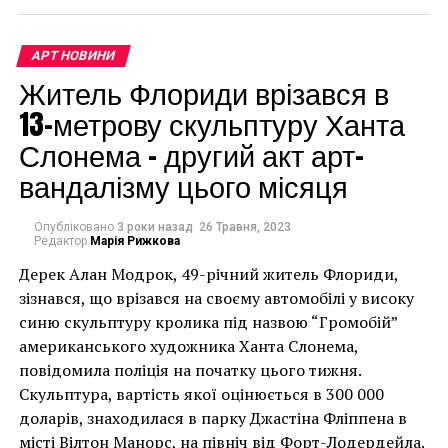
материальные блага довольно хрупки и
недолговечны. Стоит отметить, что определенные
АРТ НОВИНИ
цветы могут иметь более конкретные значения. К
Житель Флориди врізався в
примеру, красная роза символизирует обольщение
и любовь, ядовитый паслён – обман или опасность,
13-метрову скульптуру Ханта
маки – смерть или сон, а маргаритки
Слонема – другий акт арт-
символизируют невинность.
вандалізму цього місяця
Фрукты
Опубліковано
3 роки назад
26 Травня, 2023
Редактор
Марія Рижкова
Дерек Алан Модрок, 49-річний житель Флориди,
Чоловік позує під макетом чайки, яка ось-ось
зізнався, що врізався на своєму автомобілі у високу
накинеться на упаковку чіпсів – сюжет графіті, що
синю скульптуру кролика під назвою “Громобій”
має ознаки вуличного художника Бенксі, на стіні в
американського художника Ханта Слонема,
Лоустофті на східному узбережжі Англії 8 серпня 2021
повідомила поліція на початку цього тижня.
року. (Фото Джастіна Талліса / AFP)
Скульптура, вартість якої оцінюється в 300 000
В інтерв’ю “Таймс” пан Куттс сказав:
доларів, знаходилася в парку Джастіна Фліппена в
місті Вілтон Манорс, на північ від Форт-Лодердейла.