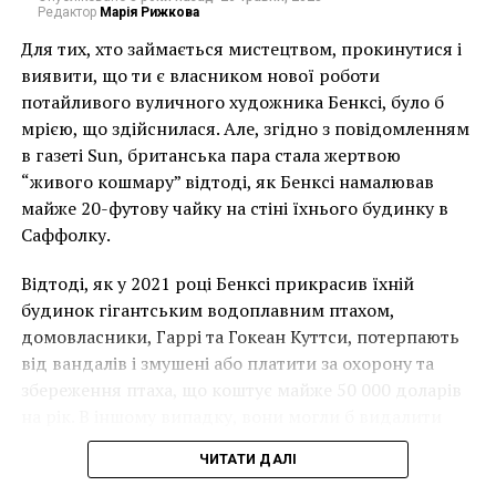
Редактор
Марія Рижкова
Для тих, хто займається мистецтвом, прокинутися і
виявити, що ти є власником нової роботи
потайливого вуличного художника Бенксі, було б
мрією, що здійснилася. Але, згідно з повідомленням
в газеті Sun, британська пара стала жертвою
“живого кошмару” відтоді, як Бенксі намалював
майже 20-футову чайку на стіні їхнього будинку в
Саффолку.
Бальтазар ван дер Аст. “Корзина с цветами и
Відтоді, як у 2021 році Бенксі прикрасив їхній
фруктами”
будинок гігантським водоплавним птахом,
Пожалуй, цветы – это один из самых популярных
домовласники, Гаррі та Гокеан Куттси, потерпають
предметов, которые можно увидеть практически на
від вандалів і змушені або платити за охорону та
всех натюрмортах. Художники используют
збереження птаха, що коштує майже 50 000 доларів
изображения букета цветов в полном цвету, чтобы
на рік. В іншому випадку, вони могли б видалити
показать силу, веру, рост и жизнь. В свою очередь,
мурал, що може коштувати до чверті мільйона
увядающие цветы могут символизировать мрачное
ЧИТАТИ ДАЛІ
доларів.
напоминание о том, что жизнь, красота и