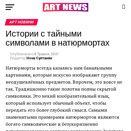
АРТ НОВИНИ
Истории с тайными
символами в натюрмортах
Опубліковано
8 Травня, 2021
Редактор
Нона Султанян
Натюрморты всегда казались нам банальными
картинами, которые искусно изображают группу
неодушевлённых предметов. Впрочем, это вовсе не
так. Традиционно такие полотна полны скрытой
символики. Это некий изобразительный язык,
который использует обычный объект, чтобы
передать его более глубокий смысл. Самыми
знаменитыми примерами натюрмортов являются
богато символические и безукоризненно