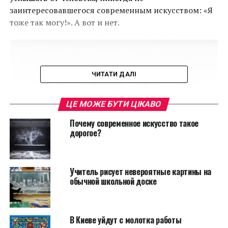
заинтересовавшегося современным искусством: «Я
тоже так могу!». А вот и нет.
ЧИТАТИ ДАЛІ
ЦЕ МОЖЕ БУТИ ЦІКАВО
Почему современное искусство такое
дорогое?
Учитель рисует невероятные картины на
обычной школьной доске
Лучо Фонтана
В Киеве уйдут с молотка работы
Как же научиться понимать искусство современников