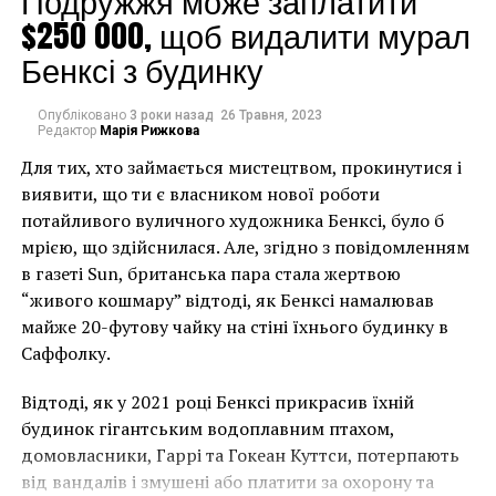
Подружжя може заплатити
Франции. Например, знакомый всему миру Клод
$250 000, щоб видалити мурал
Моне мастерски передавал настроение людей,
Бенксі з будинку
пожинающих плоды индустриальной революции,
людей на отдыхе, природу, солнце, тени и блики на
Опубліковано
3 роки назад
26 Травня, 2023
снегу, легкость и непринужденность.
Редактор
Марія Рижкова
Для тих, хто займається мистецтвом, прокинутися і
Революцию в XX веке произвел Марсель Дюшан,
виявити, що ти є власником нової роботи
который показал всему миру, что теперь не имеет
потайливого вуличного художника Бенксі, було б
значения, как ты владеешь какой-либо живописной
мрією, що здійснилася. Але, згідно з повідомленням
техникой – главным становится новизна
в газеті Sun, британська пара стала жертвою
произведения.
“живого кошмару” відтоді, як Бенксі намалював
майже 20-футову чайку на стіні їхнього будинку в
Саффолку.
Відтоді, як у 2021 році Бенксі прикрасив їхній
будинок гігантським водоплавним птахом,
домовласники, Гаррі та Гокеан Куттси, потерпають
від вандалів і змушені або платити за охорону та