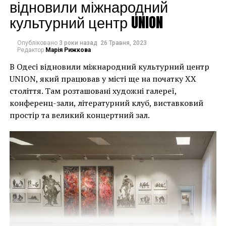
могли повернути час
відновили міжнародний
культурний центр UNION
назад, ми б це
зробили”.
Опубліковано
3 роки назад
26 Травня, 2023
Редактор
Марія Рижкова
В Одесі відновили міжнародний культурний центр
Хулігани, які намагалися зафарбувати мурал, злодії,
UNION, який працював у місті ще на початку XX
які відколювали зафарбовані фрагменти, щоб
століття. Там розташовані художні галереї,
продати їх у Facebook, тріщини в стіні та члени
конференц-зали, літературний клуб, виставковий
окружної ради – це лише деякі з неприємностей, з
простір та великий концертний зал.
якими довелося зіткнутися Куттсам. Після крадіжки
їм довелося за власний кошт найняти охоронця,
який би наглядав за муралом вночі.
Єдиний вихід, кажуть Куттси, – це зняти 22-тонну
фреску, а для цього за останній місяць довелося
“зміцнити її 12 шарами смоли, скловолокна і
п’ятьма тоннами сталі, а також використовувати 40-
Хант Слонем “Thunderbunny”, 2022
футовий кран, щоб забрати її”.
Слонем, зі свого боку, вперше почув про акт