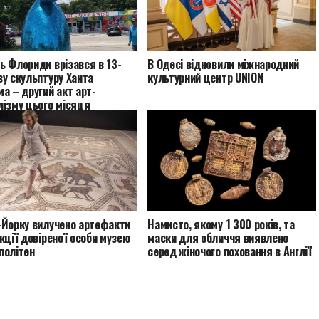
ь Флориди врізався в 13-
В Одесі відновили міжнародний
у скульптуру Ханта
культурний центр UNION
а – другий акт арт-
лізму цього місяця
-Йорку вилучено артефакти
Намисто, якому 1 300 років, та
кції довіреної особи музею
маски для обличчя виявлено
політен
серед жіночого поховання в Англії