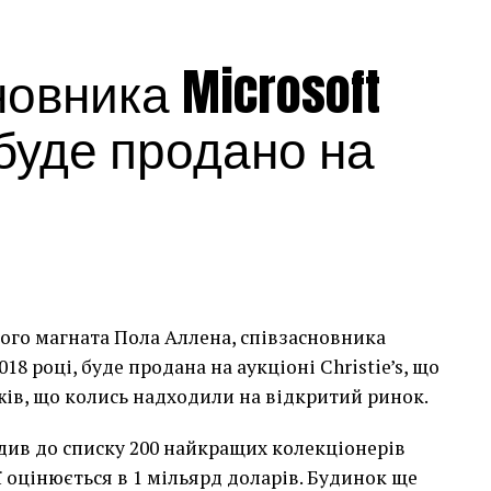
овника Microsoft
 буде продано на
ого магната Пола Аллена, співзасновника
2018 році, буде продана на аукціоні Christie’s, що
ів, що колись надходили на відкритий ринок.
див до списку 200 найкращих колекціонерів
ї оцінюється в 1 мільярд доларів. Будинок ще