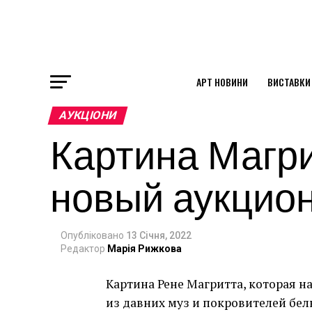
АРТ НОВИНИ
ВИСТАВКИ
ok
АУКЦІОНИ
Картина Магри
st
новый аукцио
pp
Опубліковано
13 Січня, 2022
am
Редактор
Марія Рижкова
Картина Рене Магритта, которая н
из давних муз и покровителей бел