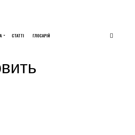
А
СТАТТІ
ГЛОСАРІЙ
овить