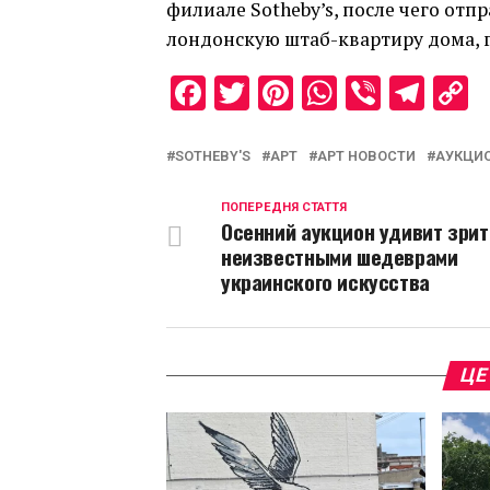
филиале Sotheby’s, после чего отп
лондонскую штаб-квартиру дома, г
Facebook
Twitter
Pinterest
WhatsAp
Viber
Tel
C
L
SOTHEBY'S
АРТ
АРТ НОВОСТИ
АУКЦИ
ПОПЕРЕДНЯ СТАТТЯ
Осенний аукцион удивит зри
неизвестными шедеврами
украинского искусства
ЦЕ