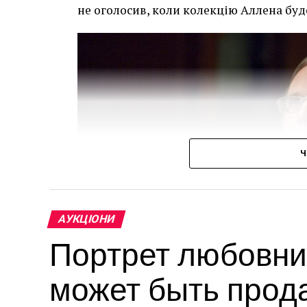
не оголосив, коли колекцію Аллена буд
Ч
АУКЦІОНИ
Портрет любовни
может быть прод