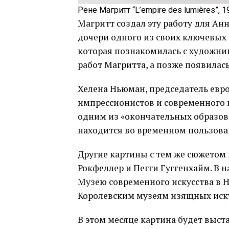
Рене Магритт “L’empire des lumières”, 1
Магритт создал эту работу для А
дочери одного из своих ключевых 
которая познакомилась с художник
работ Магритта, а позже появилась
Хелена Ньюман, председатель евро
импрессионистов и современного и
одним из «окончательных образов 
находится во временном пользова
Другие картины с тем же сюжетом 
Рокфеллер и Пегги Гуггенхайм. В
Музею современного искусства в 
Королевским музеям изящных иску
В этом месяце картина будет выст