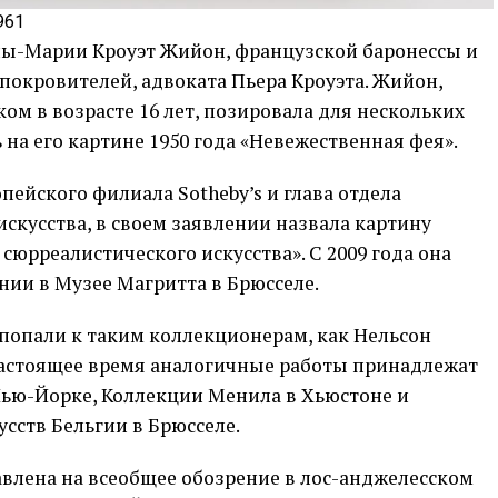
961
нны-Марии Кроуэт Жийон, французской баронессы и
покровителей, адвоката Пьера Кроуэта. Жийон,
ом в возрасте 16 лет, позировала для нескольких
 на его картине 1950 года «Невежественная фея».
пейского филиала Sotheby’s и глава отдела
скусства, в своем заявлении назвала картину
сюрреалистического искусства». С 2009 года она
нии в Музее Магритта в Брюсселе.
попали к таким коллекционерам, как Нельсон
 настоящее время аналогичные работы принадлежат
Нью-Йорке, Коллекции Менила в Хьюстоне и
сств Бельгии в Брюсселе.
авлена на всеобщее обозрение в лос-анджелесском