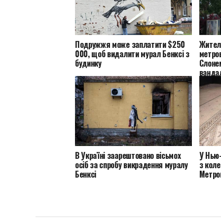
Подружжя може заплатити $250
Жител
000, щоб видалити мурал Бенксі з
метров
будинку
Слонем
ванда
В Україні заарештовано вісьмох
У Нью
осіб за спробу викрадення муралу
з коле
Бенксі
Метро