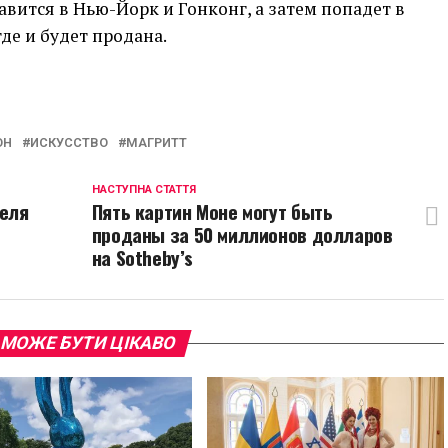
равится в Нью-Йорк и Гонконг, а затем попадет в
де и будет продана.
p
egram
opy
ink
ОН
ИСКУССТВО
МАГРИТТ
НАСТУПНА СТАТТЯ
теля
Пять картин Моне могут быть
проданы за 50 миллионов долларов
на Sotheby’s
 МОЖЕ БУТИ ЦІКАВО