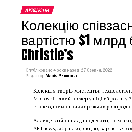
АУКЦІОНИ
Колекцію співзасн
вартістю $1 млрд
Christie’s
Опубліковано
4 роки назад
27 Серпня, 2022
Редактор
Марія Рижкова
Колекція творів мистецтва технологічн
Microsoft, який помер у віці 65 років у 
стане одним із найдорожчих розпродаж
Аллен, який понад два десятиліття вхо
ARTnews, зібрав колекцію, вартість яко