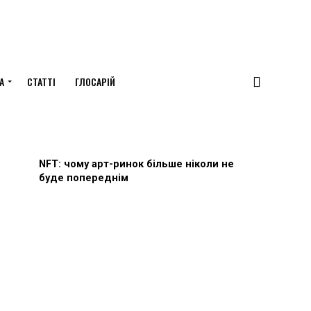
А
СТАТТІ
ГЛОСАРІЙ
NFT: чому арт-ринок більше ніколи не
буде попереднім