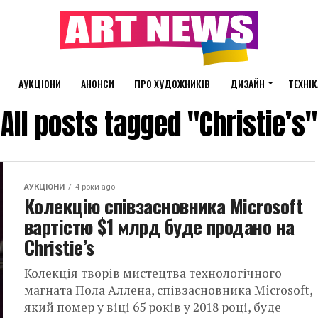
АУКЦІОНИ
АНОНСИ
ПРО ХУДОЖНИКІВ
ДИЗАЙН
ТЕХНІК
All posts tagged "Christie’s"
АУКЦІОНИ
4 роки ago
Колекцію співзасновника Microsoft
вартістю $1 млрд буде продано на
Christie’s
Колекція творів мистецтва технологічного
магната Пола Аллена, співзасновника Microsoft,
який помер у віці 65 років у 2018 році, буде