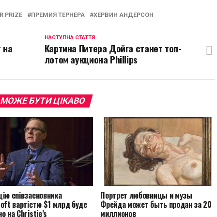
ink
R PRIZE
ПРЕМИЯ ТЕРНЕРА
ХЕРВИН АНДЕРСОН
НАСТУПНА СТАТТЯ
 на
Картина Питера Дойга станет топ-
лотом аукциона Phillips
 МОЖЕ БУТИ ЦІКАВО
цію співзасновника
Портрет любовницы и музы
oft вартістю $1 млрд буде
Фрейда может быть продан за 20
о на Christie’s
миллионов