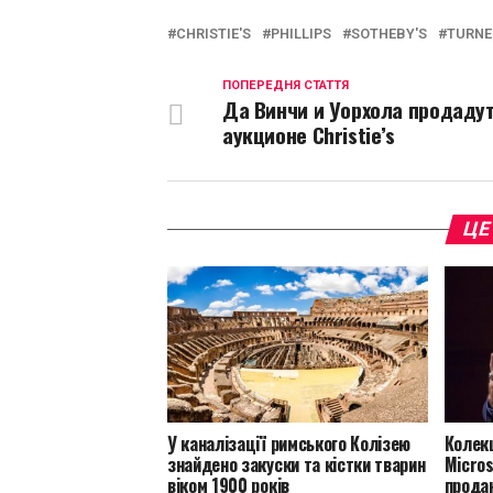
L
CHRISTIE'S
PHILLIPS
SOTHEBY'S
TURNE
ПОПЕРЕДНЯ СТАТТЯ
Да Винчи и Уорхола продадут
аукционе Christie’s
ЦЕ
У каналізації римського Колізею
Колек
знайдено закуски та кістки тварин
Micros
віком 1900 років
продан