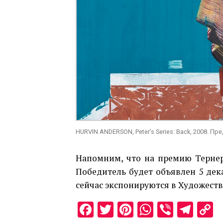
HURVIN ANDERSON, Peter’s Series: Back, 2008. Пр
Напомним, что на премию Тернер
Победитель будет объявлен 5 дека
сейчас экспонируются в Художестве
Facebook
Twitter
Pinterest
WhatsAp
Viber
Tel
C