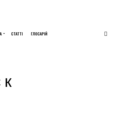
А
СТАТТІ
ГЛОСАРІЙ
 к