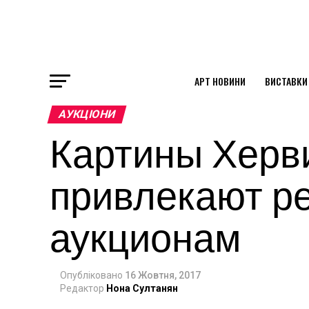
АРТ НОВИНИ
ВИСТАВКИ
ok
АУКЦІОНИ
Картины Херв
st
привлекают ре
pp
аукционам
am
Опубліковано
16 Жовтня, 2017
Редактор
Нона Султанян