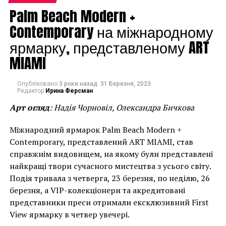
Palm Beach Modern +
Урс Фишер “Problem Painting” (2012)
Contemporary на міжнародному
ярмарку, представленому ART
MIAMI
Опубліковано
3 роки назад
31 Березня, 2023
Редактор
Ирина Ферсман
Арт огляд
: Надія Чорновіл, Олександра Бичкова
Міжнародний ярмарок Palm Beach Modern +
Contemporary, представлений ART MIAMI, став
справжнім видовищем, на якому були представлені
найкращі твори сучасного мистецтва з усього світу.
Подія тривала з четверга, 23 березня, по неділю, 26
березня, а VIP-колекціонери та акредитовані
представники преси отримали ексклюзивний First
View ярмарку в четвер увечері.