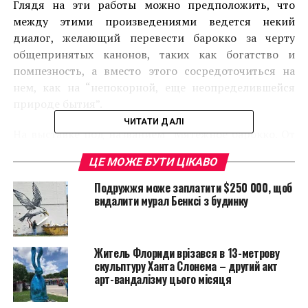
Глядя на эти работы можно предположить, что
между этими произведениями ведется некий
диалог, желающий перевести барокко за черту
общепринятых канонов, таких как богатство и
помпезность, а вместо этого сосредоточиться на
нем, как на “непокорной, еще неопределившейся
природе бытия”.
ЧИТАТИ ДАЛІ
На выставке под названием “Мятежное барокко. От
Кателлана до Сурбарана” представлены полотна
ЦЕ МОЖЕ БУТИ ЦІКАВО
таких старых мастеров, как Джованни Батист
Лангетти, Ян Стен, Симон Вуэ, Питер Артсен,
Подружжя може заплатити $250 000, щоб
Франсиско Сурбаран, Алессандро Маньяско и Давид
видалити мурал Бенксі з будинку
Тенирс младший, а современных художников
представят Урс Фишер, Тобиас Мэдисон, Роберт
Крамб, Геллен Браун и другие.
Житель Флориди врізався в 13-метрову
скульптуру Ханта Слонема – другий акт
арт-вандалізму цього місяця
Экспозиция “Мятежное барокко. От Кателлана до
Сурбарана” будет проходить с 18 июня до 6 октября