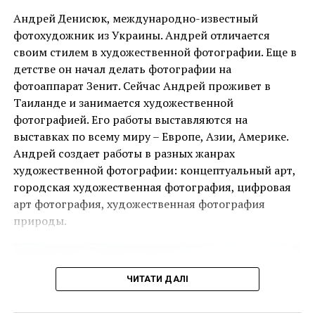
Андрей Денисюк, международно-известный
фотохудожник из Украины. Андрей отличается
Маурицио Кателлан “Untitled” (2004)
своим стилем в художественной фотографии. Еще в
детстве он начал делать фотографии на
Ця подія, яку не можна пропустити, дала
фотоаппарат Зенит. Сейчас Андрей проживет в
можливість поціновувачам мистецтва придбати
Таиланде и занимается художественной
деякі з найбільш інвестиційно привабливих творів
фотографией. Его работы выставляются на
ще до того, як ярмарок відкрився для публіки.
выставках по всему миру – Европе, Азии, Америке.
Андрей создает работы в разных жанрах
Однією з найяскравіших подій ярмарку стала
художественной фотографии: концептуальный арт,
виставка двадцяти чотирьох вибраних робіт
городская художественная фотография, цифровая
Руперта Гарсії, одного з найвідоміших художників-
арт фотография, художественная фотография
чикано, представлених колекцією спадщини
природы.
Коркорана Музею Американського університету.
Куратором виставки виступив Джек Расмуссен,
директор і куратор музею, за підтримки Bourlet Art
ЧИТАТИ ДАЛІ
Logistics.