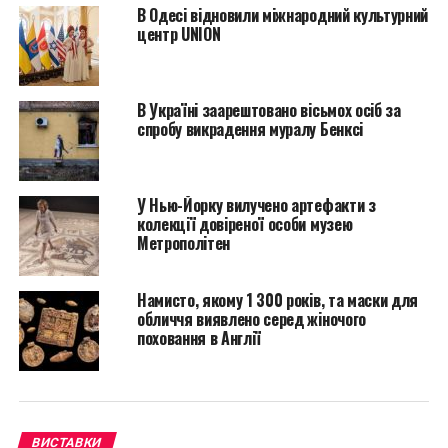
2013 года.
В Одесі відновили міжнародний культурний
центр UNION
В Україні заарештовано вісьмох осіб за
спробу викрадення муралу Бенксі
У Нью-Йорку вилучено артефакти з
колекції довіреної особи музею
Метрополітен
Намисто, якому 1 300 років, та маски для
обличчя виявлено серед жіночого
поховання в Англії
ВИСТАВКИ