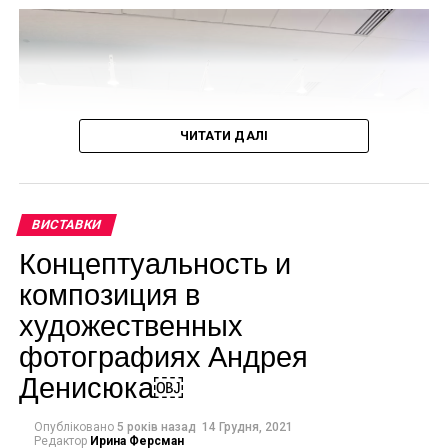
Питер Артсен “The Meatstall” (1551–1555)
ЧИТАТИ ДАЛІ
ВИСТАВКИ
Концептуальность и
композиция в
художественных
фотографиях Андрея
Денисюка￼
Опубліковано
5 років назад
14 Грудня, 2021
Редактор
Ирина Ферсман