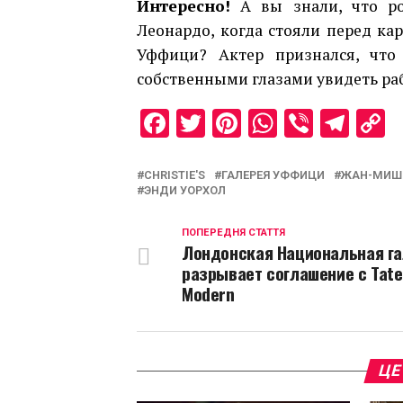
Интересно!
А вы знали, что ро
Леонардо, когда стояли перед ка
Уффици? Актер признался, что
собственными глазами увидеть ра
Facebook
Twitter
Pinterest
WhatsAp
Viber
Tel
C
L
CHRISTIE'S
ГАЛЕРЕЯ УФФИЦИ
ЖАН-МИШ
ЭНДИ УОРХОЛ
ПОПЕРЕДНЯ СТАТТЯ
Лондонская Национальная г
разрывает соглашение с Tate
Modern
ЦЕ