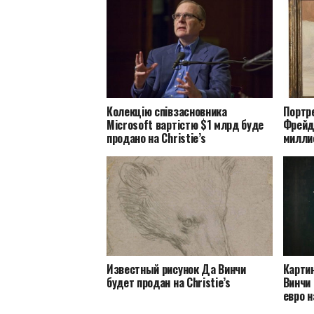
Колекцію співзасновника
Портр
Microsoft вартістю $1 млрд буде
Фрейд
продано на Christie’s
милли
Известный рисунок Да Винчи
Карти
будет продан на Christie’s
Винчи 
евро н