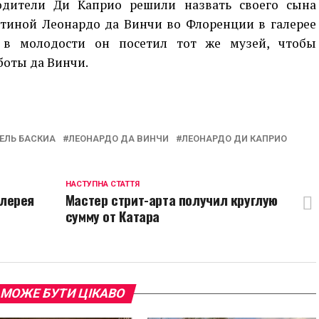
дители Ди Каприо решили назвать своего сына
ртиной Леонардо да Винчи во Флоренции в галерее
 в молодости он посетил тот же музей, чтобы
боты да Винчи.
p
egram
opy
ink
ЕЛЬ БАСКИА
ЛЕОНАРДО ДА ВИНЧИ
ЛЕОНАРДО ДИ КАПРИО
НАСТУПНА СТАТТЯ
алерея
Мастер стрит-арта получил круглую
сумму от Катара
 МОЖЕ БУТИ ЦІКАВО