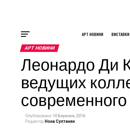
АРТ НОВИНИ
ВИСТАВКИ
ok
АРТ НОВИНИ
Леонардо Ди К
st
ведущих колл
pp
современного 
am
Опубліковано
10 Березня, 2016
Редактор
Нона Султанян