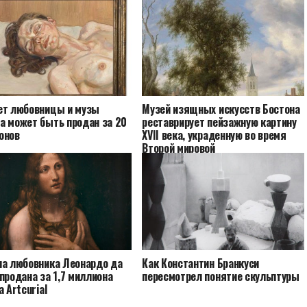
ет любовницы и музы
Музей изящных искусств Бостона
а может быть продан за 20
реставрирует пейзажную картину
онов
XVII века, украденную во время
Второй мировой
на любовника Леонардо да
Как Константин Бранкуси
продана за 1,7 миллиона
пересмотрел понятие скульптуры
а Artcurial