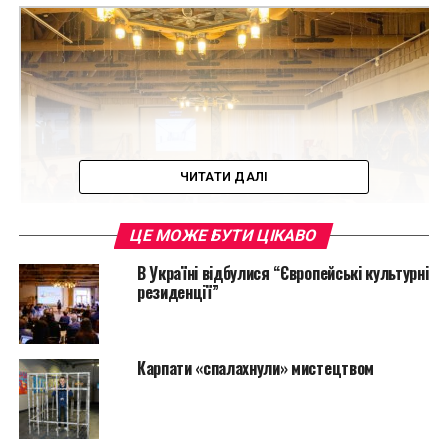
ЧИТАТИ ДАЛІ
ЦЕ МОЖЕ БУТИ ЦІКАВО
В Україні відбулися “Європейські культурні
резиденції”
31 експерт із Австрії, Угорщини, Німеччини, Польщі,
Франції, Великобританії, Іспанії, Португалії, Італії,
Нідерландів, Бельгії та України зберуться для
Карпати «спалахнули» мистецтвом
обговорення спільного проекту – започаткування
європейської культурної резиденції в Україні.
Організатори події – Zenko Foundation та Dofa fund.