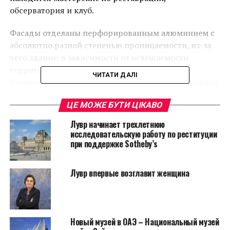
обсерватория и клуб.
Фасады отделаны перфорированным алюминием с
абсолютно разной степенью проницаемости, из-за
чего здание, в зависимости от освещаемости
территории, будет выглядеть по-разному.
ЧИТАТИ ДАЛІ
Стоимость проекта составила около 2,6 миллиардов
норвежских крон.
ЦЕ МОЖЕ БУТИ ЦІКАВО
Лувр начинает трехлетнюю
исследовательскую работу по реституции
при поддержке Sotheby’s
Лувр впервые возглавит женщина
Новый музей в ОАЭ – Национальный музей