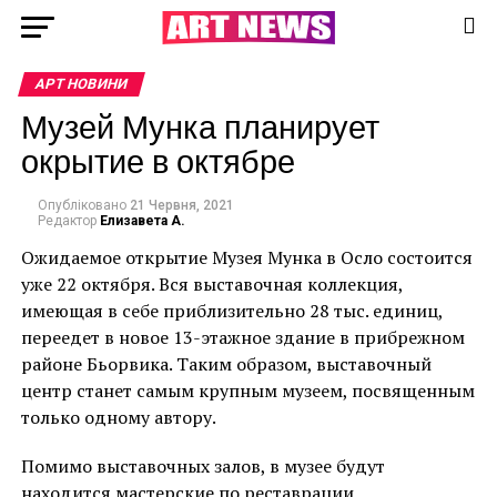
АРТ НОВИНИ
Музей Мунка планирует
окрытие в октябре
Опубліковано
21 Червня, 2021
Редактор
Елизавета А.
Ожидаемое открытие Музея Мунка в Осло состоится
уже 22 октября. Вся выставочная коллекция,
имеющая в себе приблизительно 28 тыс. единиц,
переедет в новое 13-этажное здание в прибрежном
районе Бьорвика. Таким образом, выставочный
центр станет самым крупным музеем, посвященным
только одному автору.
Помимо выставочных залов, в музее будут
находится мастерские по реставрации,