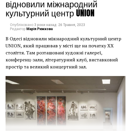
могли повернути час
відновили міжнародний
культурний центр UNION
назад, ми б це
зробили”.
Опубліковано
3 роки назад
26 Травня, 2023
Редактор
Марія Рижкова
В Одесі відновили міжнародний культурний центр
Хулігани, які намагалися зафарбувати мурал, злодії,
UNION, який працював у місті ще на початку XX
які відколювали зафарбовані фрагменти, щоб
століття. Там розташовані художні галереї,
продати їх у Facebook, тріщини в стіні та члени
конференц-зали, літературний клуб, виставковий
окружної ради – це лише деякі з неприємностей, з
простір та великий концертний зал.
якими довелося зіткнутися Куттсам. Після крадіжки
їм довелося за власний кошт найняти охоронця,
який би наглядав за муралом вночі.
Єдиний вихід, кажуть Куттси, – це зняти 22-тонну
фреску, а для цього за останній місяць довелося
“зміцнити її 12 шарами смоли, скловолокна і
п’ятьма тоннами сталі, а також використовувати 40-
Хант Слонем “Thunderbunny”, 2022
футовий кран, щоб забрати її”.
Слонем, зі свого боку, вперше почув про акт