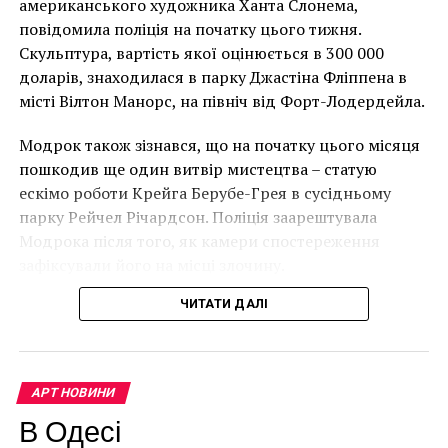
факты
американського художника Ханта Слонема,
Лоустофті на східному узбережжі Англії 8 серпня 2021
повідомила поліція на початку цього тижня.
року. (Фото Джастіна Талліса / AFP)
Скульптура, вартість якої оцінюється в 300 000
В інтерв’ю “Таймс” пан Куттс сказав:
доларів, знаходилася в парку Джастіна Фліппена в
місті Вілтон Манорс, на північ від Форт-Лодердейла.
“Спочатку це було
Модрок також зізнався, що на початку цього місяця
неймовірно, але з
пошкодив ще один витвір мистецтва – статую
розвитком подій це
ескімо роботи Крейга Берубе-Грея в сусідньому
парку Рейчел Річардсон. Поліція заарештувала
стало надзвичайно
Модрока після того, як камери спостереження
напруженим. Я не
зафіксували його на місці злочину.
впевнений, що Бенксі
ЧИТАТИ ДАЛІ
усвідомлює
непередбачувані
наслідки для власників
АРТ НОВИНИ
будинків. Якби ми
В Одесі