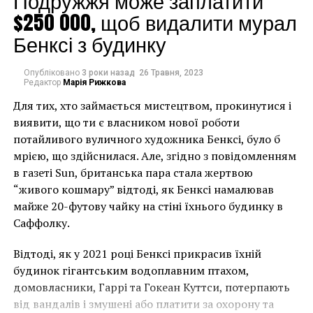
Подружжя може заплатити
среди выставки самую известную версию «Крика»,
$250 000, щоб видалити мурал
написанную в 1893 году. Она хранится
Бенксі з будинку
в Национальном музее Норвегии.
Опубліковано
3 роки назад
26 Травня, 2023
Редактор
Марія Рижкова
Для тих, хто займається мистецтвом, прокинутися і
виявити, що ти є власником нової роботи
потайливого вуличного художника Бенксі, було б
мрією, що здійснилася. Але, згідно з повідомленням
в газеті Sun, британська пара стала жертвою
“живого кошмару” відтоді, як Бенксі намалював
майже 20-футову чайку на стіні їхнього будинку в
Саффолку.
Відтоді, як у 2021 році Бенксі прикрасив їхній
будинок гігантським водоплавним птахом,
домовласники, Гаррі та Гокеан Куттси, потерпають
від вандалів і змушені або платити за охорону та