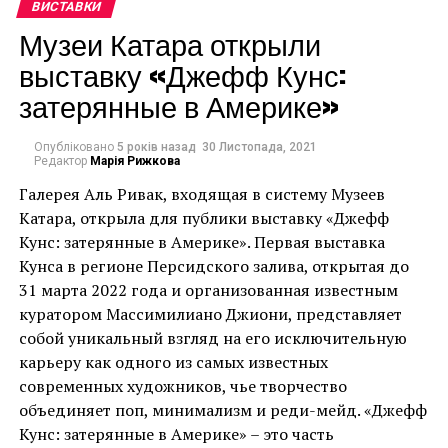
ВИСТАВКИ
дозволив колекціонерам та любителям мистецтва
Музеи Катара открыли
переглядати стенди учасників, робити запити на
выставку «Джефф Кунс:
продаж та отримувати доступ до інформації про
ярмарок онлайн через Artsynet та додаток Artsy.
затерянные в Америке»
Его работы наполнены его художественным
видением окружающего мира и эмоциями Андрея.
Опубліковано
5 років назад
30 Листопада, 2021
Через свои работы, Андрей пытается говорить со
Редактор
Марія Рижкова
зрителем его фотографий. Андрей рассказывает о
У топ-10 продажів на ярмарку
Галерея Аль Ривак, входящая в систему Музеев
жизни людей разных странах мира, любуется вместе
Катара, открыла для публики выставку «Джефф
також увійшла версія Надії
со зрителем красотой природы, делится своими
Кунс: затерянные в Америке». Первая выставка
переживаниями. Через работы Андрея, можно
Чорновіл.
Кунса в регионе Персидского залива, открытая до
почувствовать, то как видит окружающий мир в
31 марта 2022 года и организованная известным
своих мечтах Андрей.
куратором Массимилиано Джиони, представляет
Перший продаж був зроблений з першого стенду
собой уникальный взгляд на его исключительную
галереєю Mark Hachem, другий – скульптурою із
Андрея затрагивает в своих фотографиях вопросы
карьеру как одного из самых известных
серії “Вільна людина” кубинського художника Хуана
истории и ее переплетения с будущим. Андрея
современных художников, чье творчество
Роберто Дінго (Juan Roberto Dingo). Третім
волнуют философские вопросы взаимодействия
объединяет поп, минимализм и реди-мейд. «Джефф
продажем стала робота лос-анджелеського
противоположностей. В своих работах, Андрей
Кунс: затерянные в Америке» – это часть
художника Shinny Butterfly під назвою Punk Me
призывает к участию в проблемах экологии. Андрей