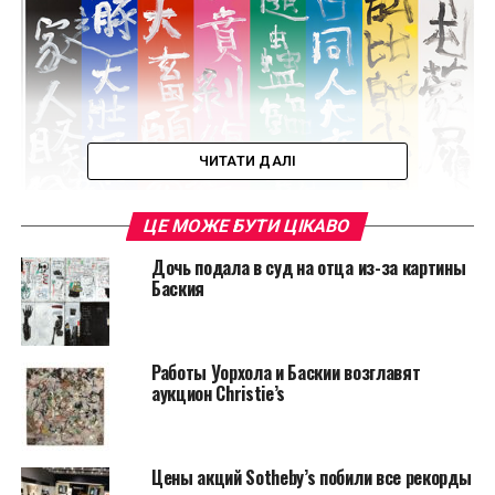
ЧИТАТИ ДАЛІ
ЦЕ МОЖЕ БУТИ ЦІКАВО
Читайте также:
На галерею Гагосяна подали
Дочь подала в суд на отца из-за картины
в суд?
Баския
В LEXICON представлены самые известные
визуальные шедевры, которые хоть как-то
манипулируют буквами и словами. Отметим, что в
Работы Уорхола и Баскии возглавят
аукцион Christie’s
выставке приняли участие такие известные
художники, как Жан-Мишель Баския, Джаспер
Джонс, Дэмиен Херст, Сай Твомбли, Ричард Принс,
Эд Руше и Нам Джун Пайк.
Цены акций Sotheby’s побили все рекорды