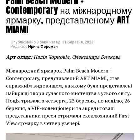
Palm Beach Modern +
Contemporary на міжнародному
На сегодняшний день сеть галерей Gagosian
является одной из самых больших и успешных в
ярмарку, представленому ART
мире среди других галерей современного
MIAMI
искусства. А сам Ларри Гагосян считается арт-
дилером №1 в мире.
Опубліковано
3 роки назад
31 Березня, 2023
Редактор
Ирина Ферсман
Facebook
Twitter
Pinterest
WhatsApp
Viber
Telegram
Copy
Арт огляд
: Надія Чорновіл, Олександра Бичкова
Link
Міжнародний ярмарок Palm Beach Modern +
LEXICON
ГАЛЕРЕЯ ГАГОСЯН
ДЭМИЕН ХЕРСТ
ЖАН-МИШЕЛЬ БАСКИЯ
Contemporary, представлений ART MIAMI, став
справжнім видовищем, на якому були представлені
НАСТУПНА СТАТТЯ
найкращі твори сучасного мистецтва з усього світу.
Жуткая арт-коллекция известного режиссера
пугает даже его семью
Подія тривала з четверга, 23 березня, по неділю, 26
березня, а VIP-колекціонери та акредитовані
ПОПЕРЕДНЯ СТАТТЯ
представники преси отримали ексклюзивний First
Элтон Джон решил выставить на аукцион
View ярмарку в четвер увечері.
совместную картину Баския и Уорхола