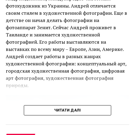
фотохудожник из Украины. Андрей отличается
своим стилем в художественной фотографии. Еще в
детстве он начал делать фотографии на
Ця подія, яку не можна пропустити, дала
фотоаппарат Зенит. Сейчас Андрей проживет в
можливість поціновувачам мистецтва придбати
Таиланде и занимается художественной
деякі з найбільш інвестиційно привабливих творів
фотографией. Его работы выставляются на
ще до того, як ярмарок відкрився для публіки.
выставках по всему миру – Европе, Азии, Америке.
Андрей создает работы в разных жанрах
Однією з найяскравіших подій ярмарку стала
художественной фотографии: концептуальный арт,
виставка двадцяти чотирьох вибраних робіт
городская художественная фотография, цифровая
Руперта Гарсії, одного з найвідоміших художників-
арт фотография, художественная фотография
чикано, представлених колекцією спадщини
природы.
Коркорана Музею Американського університету.
Куратором виставки виступив Джек Расмуссен,
директор і куратор музею, за підтримки Bourlet Art
ЧИТАТИ ДАЛІ
Logistics.
Ще одним помітним аспектом ярмарку був
Artsy.net
, офіційний онлайн-партнер PBM+C, який