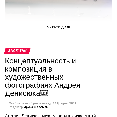
ЧИТАТИ ДАЛІ
ВИСТАВКИ
Концептуальность и
композиция в
художественных
фотографиях Андрея
Денисюка￼
Опубліковано
5 років назад
14 Грудня, 2021
Редактор
Ирина Ферсман
Андрей Денисюк, международно-известный