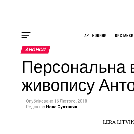
АРТ НОВИНИ
ВИСТАВКИ
ok
АНОНСИ
Персональна в
st
живопису Анто
pp
Опубліковано
16 Лютого, 2018
am
Редактор
Нона Султанян
LERA
LITVIN