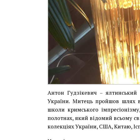
Антон Гудзікевич – ялтинський 
України. Митець пройшов шлях в
школи кримського імпресіонізму
полотнах, який відомий всьому св
колекціях України, США, Китаю, Ісп