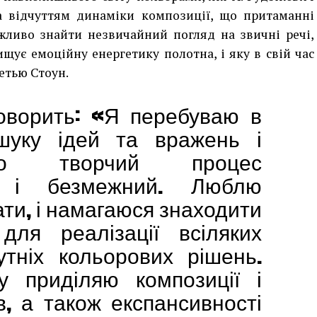
а відчуттям динаміки композиції, що притаманні
жливо знайти незвичайний погляд на звичні речі,
щує емоційну енергетику полотна, і яку в свій час
етью Стоун.
оворить: «
Я перебуваю в
шуку ідей та вражень і
о творчий процес
й і безмежний. Люблю
ти, і намагаюся знаходити
для реалізації всіляких
утніх кольорових рішень.
у приділяю композиції і
в, а також експансивності