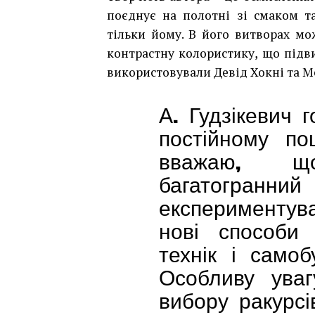
поєднує на полотні зі смаком т
тільки йому. В його витворах мо
контрастну колористику, що підви
використовували Девід Хокні та М
А. Гудзікевич г
постійному по
вважаю, щ
багатогранни
експериментува
нові способи 
технік і самоб
Особливу уваг
вибору ракурсі