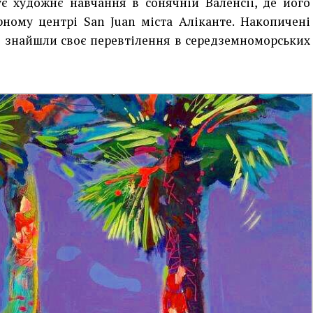
є художнє навчання в сонячній Валенсії, де його
ному центрі San Juan міста Аліканте. Накопичені
в знайшли своє перевтілення в середземноморських