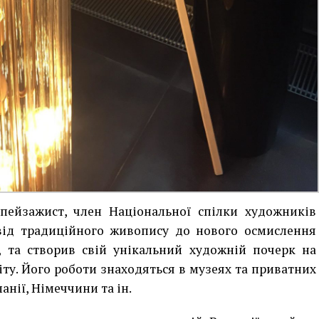
пейзажист, член Національної спілки художників
ід традиційного живопису до нового осмислення
, та створив свій унікальний художній почерк на
іту. Його роботи знаходяться в музеях та приватних
анії, Німеччини та ін.