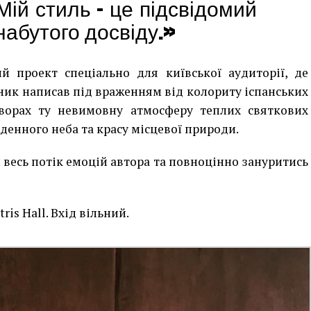
Мій стиль – це підсвідомий
набутого досвіду.
»
й проект спеціально для київської аудиторії, де
жник написав під враженням від колориту іспанських
творах ту невимовну атмосферу теплих святкових
вденного неба та красу місцевої природи.
 весь потік емоцій автора та повноцінно зануритись
tris Hall. Вхід вільний.