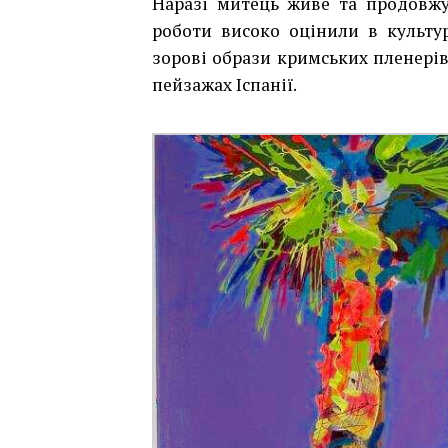
Наразі митець живе та продовжу
роботи високо оцінили в культур
зорові образи кримських пленері
пейзажах Іспанії.