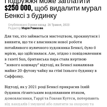
Подружжя може заплатити
Это начали делать уже импрессионисты во
$250 000, щоб видалити мурал
Франции. Например, знакомый всему миру Клод
Моне мастерски передавал настроение людей,
Бенксі з будинку
пожинающих плоды индустриальной революции,
людей на отдыхе, природу, солнце, тени и блики на
Опубліковано
3 роки назад
26 Травня, 2023
снегу, легкость и непринужденность.
Редактор
Марія Рижкова
Для тих, хто займається мистецтвом, прокинутися і
виявити, що ти є власником нової роботи
потайливого вуличного художника Бенксі, було б
мрією, що здійснилася. Але, згідно з повідомленням
в газеті Sun, британська пара стала жертвою
“живого кошмару” відтоді, як Бенксі намалював
майже 20-футову чайку на стіні їхнього будинку в
Саффолку.
Відтоді, як у 2021 році Бенксі прикрасив їхній
будинок гігантським водоплавним птахом,
домовласники, Гаррі та Гокеан Куттси, потерпають
від вандалів і змушені або платити за охорону та