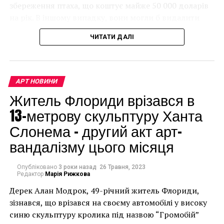
збереження птаха, що коштує майже 50 000 доларів
Клод Моне “Маки”
на рік. В іншому випадку, вони могли б видалити
Революцию в XX веке произвел Марсель Дюшан,
мурал, що може коштувати до чверті мільйона
который показал всему миру, что теперь не имеет
ЧИТАТИ ДАЛІ
доларів.
значения, как ты владеешь какой-либо живописной
техникой – главным становится новизна
произведения.
АРТ НОВИНИ
Житель Флориди врізався в
13-метрову скульптуру Ханта
Слонема – другий акт арт-
вандалізму цього місяця
Опубліковано
3 роки назад
26 Травня, 2023
Редактор
Марія Рижкова
Дерек Алан Модрок, 49-річний житель Флориди,
Чоловік позує під макетом чайки, яка ось-ось
зізнався, що врізався на своєму автомобілі у високу
накинеться на упаковку чіпсів – сюжет графіті, що
синю скульптуру кролика під назвою “Громобій”
має ознаки вуличного художника Бенксі, на стіні в