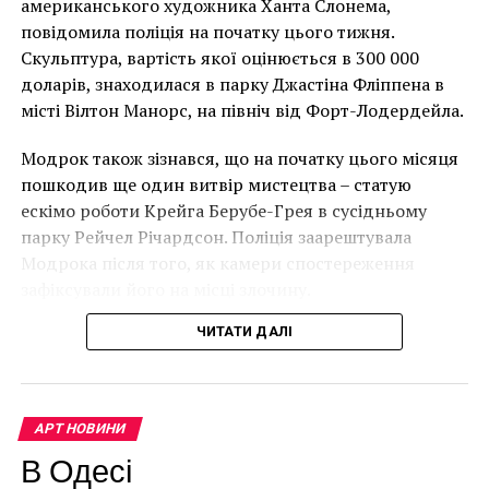
американського художника Ханта Слонема,
Лоустофті на східному узбережжі Англії 8 серпня 2021
повідомила поліція на початку цього тижня.
року. (Фото Джастіна Талліса / AFP)
Скульптура, вартість якої оцінюється в 300 000
В інтерв’ю “Таймс” пан Куттс сказав:
доларів, знаходилася в парку Джастіна Фліппена в
місті Вілтон Манорс, на північ від Форт-Лодердейла.
“Спочатку це було
Модрок також зізнався, що на початку цього місяця
неймовірно, але з
пошкодив ще один витвір мистецтва – статую
розвитком подій це
ескімо роботи Крейга Берубе-Грея в сусідньому
парку Рейчел Річардсон. Поліція заарештувала
стало надзвичайно
Модрока після того, як камери спостереження
напруженим. Я не
зафіксували його на місці злочину.
впевнений, що Бенксі
ЧИТАТИ ДАЛІ
усвідомлює
непередбачувані
наслідки для власників
АРТ НОВИНИ
будинків. Якби ми
В Одесі
Марсель Дюшан “Обнаженная, спускающаяся по