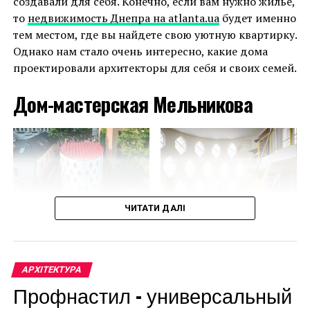
создавали для себя. Конечно, если вам нужно жилье,
выбрать дом по своим вкусам и предпочтениям.
то
недвижимость Днепра на atlanta.ua
будет именно
тем местом, где вы найдете свою уютную квартирку.
Разумный подбор участка, расчет фундамента и
Однако нам стало очень интересно, какие дома
материалов поможет сэкономить до 20% бюджета
проектировали архитекторы для себя и своих семей.
строительства. Дом не потребует значительных
затрат, если соблюсти следующие правила:
Дом-мастерская Мельникова
Количество комнат, их назначение и площадь
должны быть продуманы заранее, без лишних
квадратов и помещений.
Определить целесообразность цокольного
этажа, подвала или подземного гаража.
ЧИТАТИ ДАЛІ
Рассмотреть возможность квадратной или
прямоугольной формы дома, двухскатной
крыши, исключения архитектурных
АРХІТЕКТУРА
излишеств.
Профнастил – универсальный
Участок под строительство подобрать в