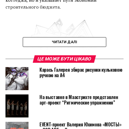
коттеджа, но и указывает пути экономии
строительного бюджета.
ЧИТАТИ ДАЛІ
ЦЕ МОЖЕ БУТИ ЦІКАВО
Карась Галерея збирає рисунки кульковою
ручкою на А4
На выставке в Маастрихте представлен
арт-проект “Ритмические упражнения”
В настоящее время многие застройщики
стараются
спроектировать дом
по представленным
EVENT-проект Валерия Юхимова «МОСТЫ»
в интернете инструкциям. Ошибка в том, что