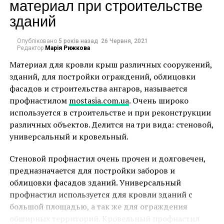
материал при строительстве
соответствии с размерами коттеджа и с
учетом площади под хозпостройки,
зданий
желательно рядом с инженерными сетями.
Опубліковано
5 років назад
26 Червня, 2021
Стройматериалы приобрести в одном месте,
Редактор
Марія Рижкова
строго по спецификации, без запаса, это даст
Материал для кровли крыш различных сооружений,
право на оптовую скидку и поможет
зданий, для постройки ограждений, облицовки
сэкономить на доставке.
фасадов и строительства ангаров, называется
Возведение коттеджа необходимо доверить
профнастилом
mostasia.com.ua
. Очень широко
Константин Мельников, один из представителей
проверенной строительной организации, имеющей
используется в строительстве и при реконструкции
советского авангарда, смог построить трехэтажный
инструмент, оборудование и специальную технику,
различных объектов. Делится на три вида: стеновой,
жилой дом для своей семьи в период «квартирного
опыт в ведении подобных работ. Так можно
универсальный и кровельный.
вопроса». Этот проект планировался как прототип
сэкономить во времени, получить гарантию
советских домов-коммун.
Стеновой профнастил очень прочен и долговечен,
качества.
предназначается для постройки заборов и
Здание состоит из двух вставленных друг в друга
Facebook
Twitter
Pinterest
WhatsApp
Viber
Telegram
Copy
облицовки фасадов зданий. Универсальный
цилиндров. Большое количество шестиугольных
профнастил используется для кровли зданий с
Link
окон, идущие орнаментом по всему фасаду,
большой площадью, а так же для ограждения
АРХИТЕКТУРА
ПРОЕКТ
просторная, похожая на собор студия на третьем
обширных территорий. Кровельный профнастил