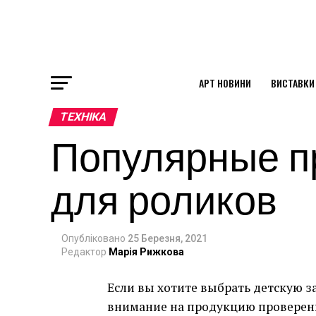
АРТ НОВИНИ
ВИСТАВКИ
ok
ТЕХНІКА
Популярные п
st
для роликов
pp
Опубліковано
25 Березня, 2021
am
Редактор
Марія Рижкова
Если вы хотите выбрать детскую з
внимание на продукцию проверен