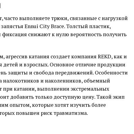
я
т, часто выполняете трюки, связанные с нагрузкой
запястья Ennui City Brace. Толстый пластик,
я фиксация снижают к нулю вероятность получить
 агрессив катания создает компания REKD, как и
я детей и взрослых. Основное отличие продукции
ень защиты и свобода передвижений. Особенности
а налокотников и наколенников, объемный
т при катании, выполнении экстремальных
тоит добавить только доступную цену. Такой экип
шим опытом, которые хотят изучить более
которых повышен риск травматизма.
p
egram
opy