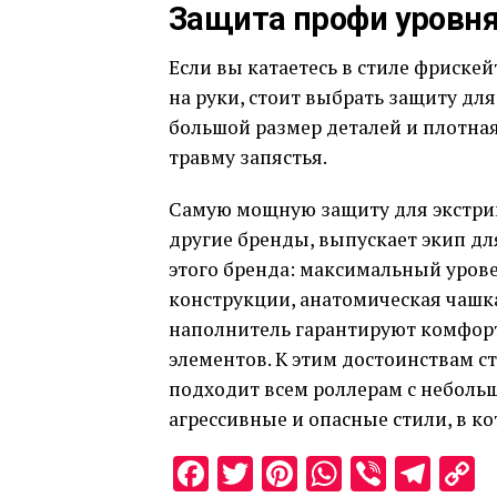
Защита профи уровн
Если вы катаетесь в стиле фрискей
на руки, стоит выбрать защиту для 
большой размер деталей и плотна
травму запястья.
Самую мощную защиту для экстрим,
другие бренды, выпускает экип дл
этого бренда: максимальный уров
конструкции, анатомическая чашк
наполнитель гарантируют комфор
элементов. К этим достоинствам с
подходит всем роллерам с неболь
агрессивные и опасные стили, в 
Facebook
Twitter
Pinterest
WhatsAp
Viber
Tel
C