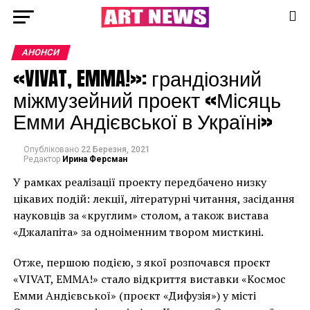
АНОНСИ
«VIVAT, EMMA!»: грандіозний
міжмузейний проект «Місяць
Емми Андієвської в Україні»
Опубліковано
22 Березня, 2021
Редактор
Ирина Ферсман
У рамках реалізації проекту передбачено низку
цікавих подій: лекції, літературні читання, засідання
науковців за «круглим» столом, а також вистава
«Джалапіта» за одноіменним твором мисткині.
Отже, першою подією, з якої розпочався проєкт
«VIVAT, EMMA!» стало відкриття виставки «Космос
Емми Андієвської» (проєкт «Дифузія») у місті